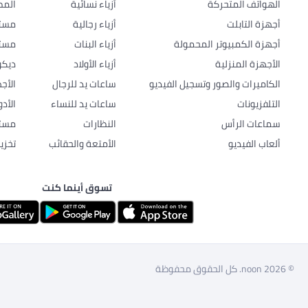
الهواتف المتحركة
أزياء نسائية
المط
أجهزة التابلت
أزياء رجالية
مستل
أجهزة الكمبيوتر المحمولة
أزياء البنات
مستل
الأجهزة المنزلية
أزياء الأولاد
ديكو
الكاميرات والصور وتسجيل الفيديو
ساعات يد للرجال
الأج
التلفزيونات
ساعات يد للنساء
الأد
سماعات الرأس
النظارات
مستل
ألعاب الفيديو
الأمتعة والحقائب
تخزي
تسوق أينما كنت
© 2026 noon. كل الحقوق محفوظة