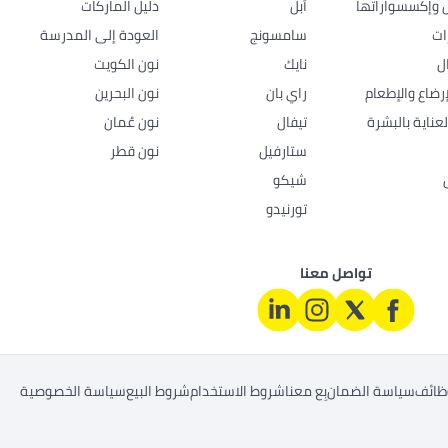
ل وإكسسواراتها
أبل
دليل الماركات
ات
سامسونج
العودة إلى المدرسة
ل
نايك
نون الكويت
رضاع والإطعام
راي بان
نون البحرين
عناية بالبشرة
تيفال
نون عُمان
ستارفيل
نون قطر
شيكو
تورنيدو
تواصل معنا
ظائف
سياسة الضمان
بِع معنا
شروط الاستخدام
شروط البيع
سياسة الخصوصية