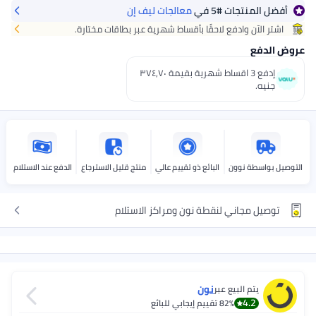
أفضل المنتجات
#5
في
معالجات ليف إن
احصل عليه
اليوم
+ جنيه 35
اشتر الآن وادفع لاحقًا بأقساط شهرية عبر بطاقات مختارة.
اختر هذه الخيارات عند الدفع
عروض الدفع
إدفع 3 اقساط شهرية بقيمة ٣٧٤٫٧٠
جنيه.
التوصيل بواسطة نوون
البائع ذو تقييم عالي
منتج قليل الاسترجاع
الدفع عند الاستلام
توصيل مجاني لنقطة نون ومراكز الاستلام
نون
يتم البيع عبر
4.2
82%
تقييم إيجابي للبائع