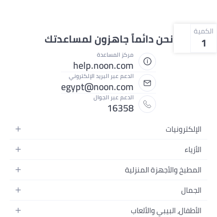
الكمية
نحن دائماً جاهزون لمساعدتك
1
مركز المساعدة
help.noon.com
الدعم عبر البريد الإلكتروني
egypt@noon.com
الدعم عبر الجوال
16358
الإلكترونيات
الهواتف المتحركة
الأزياء
أجهزة التابلت
أزياء نسائية
المطبخ والأجهزة المنزلية
أجهزة الكمبيوتر المحمولة
أزياء رجالية
المطبخ وأدوات الطعام
الأجهزة المنزلية
الجمال
أزياء البنات
مستلزمات السرير
الكاميرات والصور وتسجيل الفيديو
العطور النسائية
أزياء الأولاد
الأطفال، البيبي والألعاب
مستلزمات الحمام
التلفزيونات