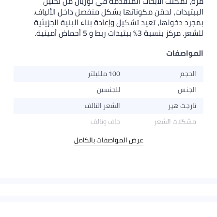
مرة، تمكنت الأبحاث المتقدمة في لوريال من تحليل
الببتيدات، لحقن مكوناتها بشكل منفصل داخل الألياف.
بمجرد دخولها، تعيد تشكيل وإعادة بناء البنية الجزيئية
للشعر. مركز بنسبة 3% ببتيدات ربط و 5 أحماض أمينية.
المواصفات
الحجم
100 ملليلتر
الجنس
للجنسين
تارجت هير
الشعر التالف
مشكلات الشعر
جاف وتالف
عرض المواصفات بالكامل