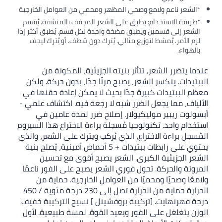
*الشعر ناعم ولامع وصحي المظهر ومحمي من العوامل الخارجية
​​​*طريقة الاستخدام: يطبق على الشعر المجفف بالمنشفة. يُقسم
الشعر إلى قسمين ويطبق مضخة واحدة لكل قسم. يُطبق أكثر إذا
لزم الأمر. يُمشط لتوزيع مثالي. يُترك دون شطف. أو يُترك ليجف
بالهواء.​
عندما يتضرر الشعر، تتأثر بنيته الجزيئية، المكونة من
الببتيدات. ينكسر الشعر، يصبح مرنًا جدًا، بدون حركة. ولكن
معظم الببتيدات كبيرة جدًا بحيث لا يمكن إعادة حقنها في
الألياف، مما يجعل الضرر شبه لا رجعة فيه. اكتشاف علمي -
أبسولوت ريبير موليكيولار. إصلاح ضرر لمدة عامين في
استخدام واحد. تكنولوجيا مُسجلة براءة الاختراع هذا السيروم
المُسجل براءة الاختراع، الذي يُركب ويترك على الشعر، والذي
يحتوي على رابطات ببتيدات + 5 أحماض أمينية، يُصلح بنية
الشعر الجزيئية الكبرى. الشعر يصبح أقوى مع تحسين
المرونة والحركة. تحول فوري الشعر يصبح على الفور ناعمًا
ولامعًا وصحيًا ومحميًا من العوامل الخارجية. حماية من
الحرارة حماية من الحرارة تصل إلى 230 درجة مئوية / 450
درجة فهرنهايت. [تركيبة بروفشينل ] نسيج التركيبة خفيف
الوزن يتغلغل على الفور ويعيد القوة. لمسة طبيعية. لأول