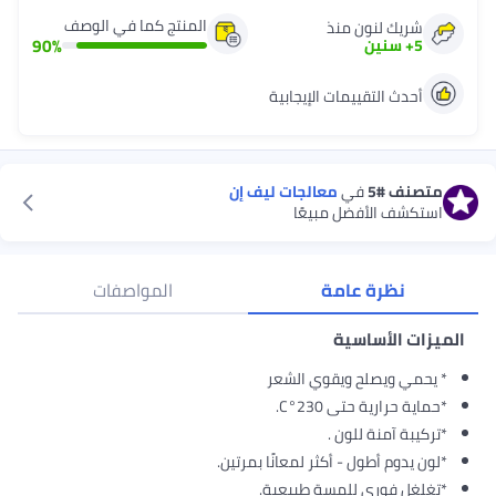
المنتج كما في الوصف
شريك لنون منذ
90
%
5
+
سنين
أحدث التقييمات الإيجابية
متصنف
#5
في
معالجات ليف إن
استكشف الأفضل مبيعًا
نظرة عامة
المواصفات
الميزات الأساسية
* يحمي ويصلح ويقوي الشعر
*حماية حرارية حتى 230°C.
*تركيبة آمنة للون .
*لون يدوم أطول - أكثر لمعانًا بمرتين​.
*تغلغل فوري للمسة طبيعية.