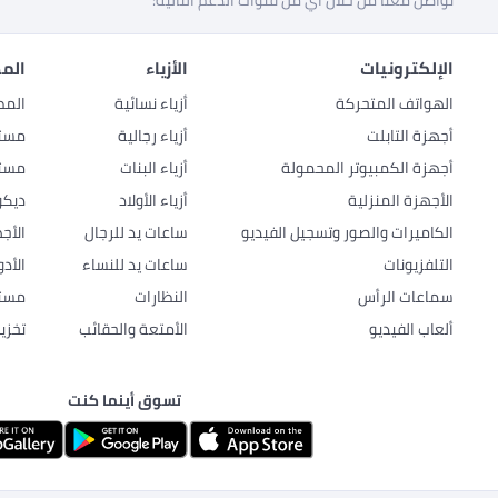
تواصل معنا من خلال أي من قنوات الدعم التالية:
الإلكترونيات
الأزياء
المط
الهواتف المتحركة
أزياء نسائية
المط
أجهزة التابلت
أزياء رجالية
مستل
أجهزة الكمبيوتر المحمولة
أزياء البنات
مستل
الأجهزة المنزلية
أزياء الأولاد
ديكو
الكاميرات والصور وتسجيل الفيديو
ساعات يد للرجال
الأج
التلفزيونات
ساعات يد للنساء
الأد
سماعات الرأس
النظارات
مستل
ألعاب الفيديو
الأمتعة والحقائب
تخزي
تسوق أينما كنت