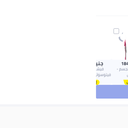
جنيه
654.00
184
جسم -
فيشي نورماديرم
فيتوسوليوشن جل منظف
للبشرة الدهنية المعرضة
لحب الشباب بحمض
الساليسيليك 200ملليلتر