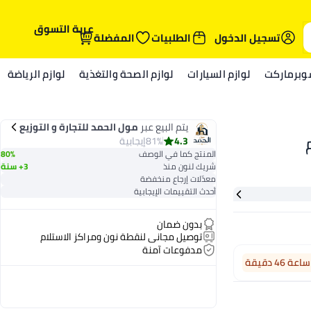
عربة التسوق
تسجيل الدخول
الطلبيات
المفضلة
وبرماركت
لوازم السيارات
لوازم الصحة والتغذية
لوازم الرياضة
يتم البيع عبر
مول الحمد للتجارة و التوزيع
4.3
81%
إيجابية
المنتج كما في الوصف
80%
شريك لنون منذ
3+ سنة
معدّلات إرجاع منخفضة
أحدث التقييمات الإيجابية
بدون ضمان
توصيل مجاني لنقطة نون ومراكز الاستلام
مدفوعات آمنة