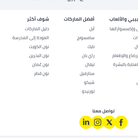
بيبي والألعاب
أفضل الماركات
شوف أكثر
ل وإكسسواراتها
أبل
دليل الماركات
ات
سامسونج
العودة إلى المدرسة
ل
نايك
نون الكويت
رضاع والإطعام
راي بان
نون البحرين
عناية بالبشرة
تيفال
نون عُمان
ستارفيل
نون قطر
شيكو
تورنيدو
تواصل معنا