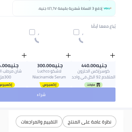
إدفع 3 اقساط شهرية بقيمة ١٤٦٫٦٧ جنيه.
يُباع معها أيضًا
جنيه
جنيه
جنيه
.00
300.00
440.00
كوسرإكس الحلزون
لاشكو Luchco
شان مرطب ال
المتقدم 92 الكل في واحد
Niacinamide Serum
300مل
012 سم
شراء
نظرة عامة على المنتج
التقييم والمراجعات