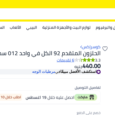
ل والبرفيوم
لوازم البيت والأجهزة المنزلية
البيبي
الألعاب
الس
كوسرإكس
الحلزون المتقدم 92 الكل في واحد 012 سم
3.3
6 تقييمات
440.00
جنيه
استكشف الأفضل مبيعًا
في
مرطبات الوجه
تفاصيل التوصيل
احصل عليه خلال
19 اغسطس
اطلب خلال 10 ساعة 46 دقيقة
خصم على الدفع