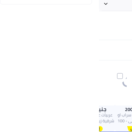
+ جنيه 32
جنيه
285.00
200
 سراب او
عربيات عطر عربيات عود
دى تواليت رجالى - 100
شرقية زيت عطري مركز -
12 مل