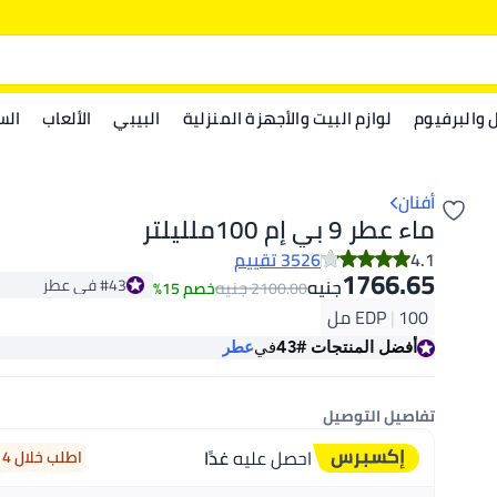
ل والبرفيوم
لوازم البيت والأجهزة المنزلية
البيبي
الألعاب
الس
أفنان
ماء عطر 9 بي إم 100ملليلتر
4.1
3526 تقييم
1766.65
#43 في عطر
جنيه
جنيه
2100.00
خصم 15%
أقل سعر في 30 يوم
100 مل
|
EDP
#43 في عطر
أفضل المنتجات
#43
في
عطر
تفاصيل التوصيل
احصل عليه
غدًا
اطلب خلال 4 ساعة 54 دقيقة