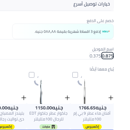
خيارات توصيل أسرع
احصل عليه
اليوم
خصم على الدفع
اختر هذه الخيارات عند الدفع
إدفع 3 اقساط شهرية بقيمة ٥٨٨٫٨٨ جنيه.
اسم الموديل
0.375
0.875
يُباع معها أيضًا
جنيه
جنيه
جنيه
.00
1150.00
1766.65
أفنان ماء عطر 9 بي إم
جاكوار عطر جاكوار EDT
بليندز المصباح
100ملليلتر
للرجال 100ملليلتر
مللى