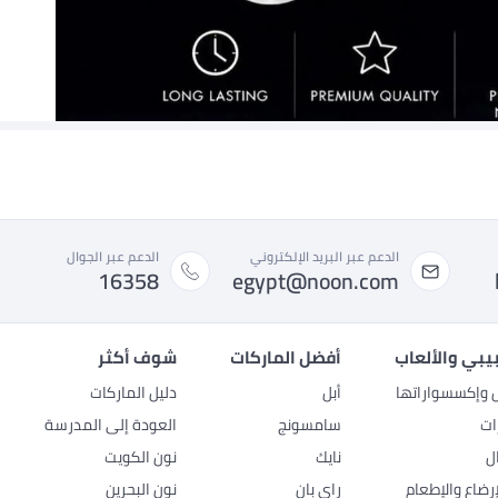
الدعم عبر البريد الإلكتروني
الدعم عبر الجوال
16358
egypt@noon.com
بيبي والألعاب
أفضل الماركات
شوف أكثر
ل وإكسسواراتها
أبل
دليل الماركات
ات
سامسونج
العودة إلى المدرسة
ل
نايك
نون الكويت
رضاع والإطعام
راي بان
نون البحرين