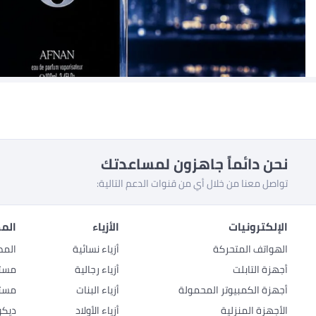
نحن دائماً جاهزون لمساعدتك
تواصل معنا من خلال أي من قنوات الدعم التالية:
الإلكترونيات
الأزياء
المط
الهواتف المتحركة
أزياء نسائية
المط
أجهزة التابلت
أزياء رجالية
مستل
أجهزة الكمبيوتر المحمولة
أزياء البنات
مستل
الأجهزة المنزلية
أزياء الأولاد
ديكو