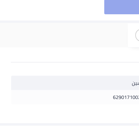
ين
629017100