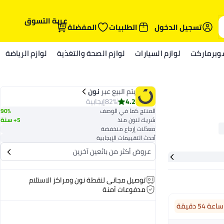
عربة التسوق
تسجيل الدخول
الطلبيات
المفضلة
وبرماركت
لوازم السيارات
لوازم الصحة والتغذية
لوازم الرياضة
يتم البيع عبر
نون
4.2
82%
إيجابية
المنتج كما في الوصف
90%
شريك لنون منذ
5+ سنة
معدّلات إرجاع منخفضة
أحدث التقييمات الإيجابية
عروض أكثر من بائعين آخرين
توصيل مجاني لنقطة نون ومراكز الاستلام
مدفوعات آمنة