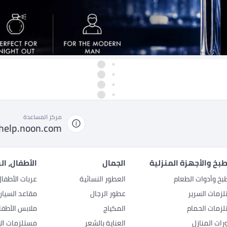
مركز المساعدة
help.noon.com
بخ والأجهزة المنزلية
الجمال
الأطفال، ال
بخ وأدوات الطعام
العطور النسائية
عربات الأطفا
زمات السرير
عطور الرجال
مقاعد السيار
زمات الحمام
المكياج
ملابس الأطفا
رات المنازل
العناية بالشعر
مستلزمات الإ