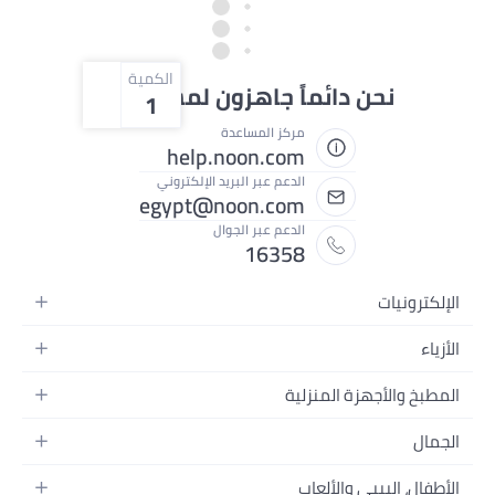
الكمية
ائماً جاهزون لمساعدتك
1
مركز المساعدة
help.noon.com
الدعم عبر البريد الإلكتروني
egypt@noon.com
الدعم عبر الجوال
16358
لمنزلية
محمولة
ام
تسجيل الفيديو
ألعاب