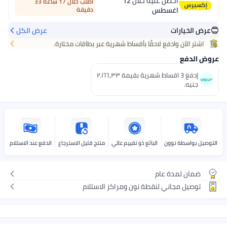
يه خلال
12
اطلب خلال 17 ساعة 33
دقيقة
عرض الكل
حقًا بأقساط شهرية عبر بطاقات مختارة.
إدفع 3 اقساط شهرية بقيمة ٢٬١٦٦٫٣٣
بائع ذو تقييم عالي
منتج قليل الاسترجاع
الدفع عند الاستلام
طة نون ومراكز الاستلام