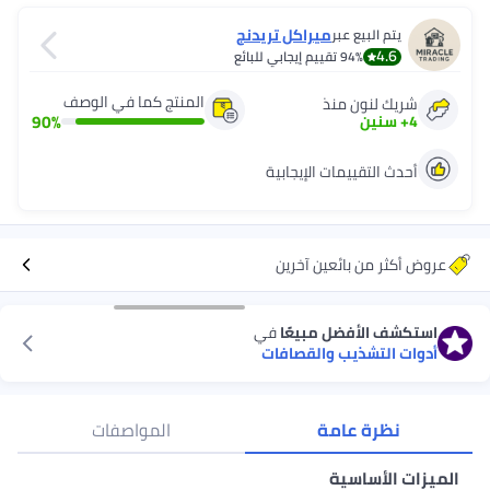
ميراكل تريدنج
قييم إيجابي للبائع
المنتج كما في الوصف
ذ
90
%
 الإيجابية
ين آخرين
مبيعًا
في
والقصافات
ة
المواصفات