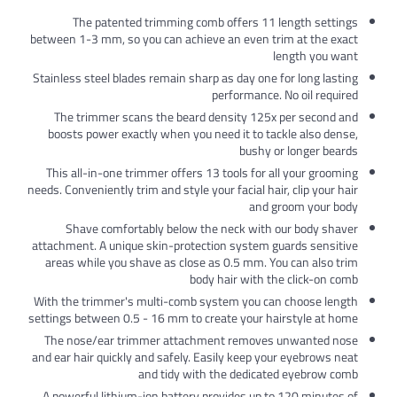
The patented trimming comb offers 11
between 1-3 mm, so you can achieve an even t
Stainless steel blades remain sharp as day one
performance
The trimmer scans the beard density 125
boosts power exactly when you need it to t
bushy
This all-in-one trimmer offers 13 tools for 
needs. Conveniently trim and style your facial ha
and
Shave comfortably below the neck with
attachment. A unique skin-protection system 
areas while you shave as close as 0.5 mm. 
body hair with 
With the trimmer's multi-comb system you c
settings between 0.5 - 16 mm to create your 
The nose/ear trimmer attachment remove
and ear hair quickly and safely. Easily keep y
and tidy with the dedica
A powerful lithium-ion battery provides up 