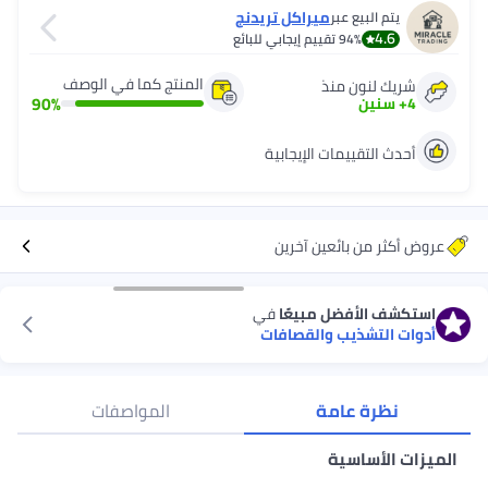
ميراكل تريدنج
قييم إيجابي للبائع
المنتج كما في الوصف
ذ
90
%
 الإيجابية
ين آخرين
مبيعًا
في
والقصافات
ة
المواصفات