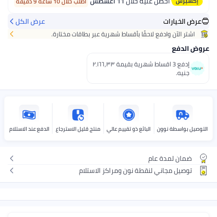
يه خلال
11 اغسطس
اطلب خلال 10 ساعة 9 دقيقة
عرض الكل
حقًا بأقساط شهرية عبر بطاقات مختارة.
إدفع 3 اقساط شهرية بقيمة ٢٬١٦٦٫٣٣
بائع ذو تقييم عالي
منتج قليل الاسترجاع
الدفع عند الاستلام
طة نون ومراكز الاستلام