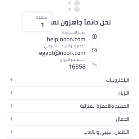
الكمية
ائماً جاهزون لمساعدتك
1
مركز المساعدة
help.noon.com
الدعم عبر البريد الإلكتروني
egypt@noon.com
الدعم عبر الجوال
16358
لمنزلية
محمولة
ام
تسجيل الفيديو
ألعاب