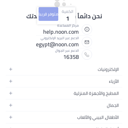
الكمية
متوفر قريبا
حن دائماً جاهزون لمساعدتك
1
مركز المساعدة
help.noon.com
الدعم عبر البريد الإلكتروني
egypt@noon.com
الدعم عبر الجوال
16358
ات
متحركة
بلت
ة
أجهزة المنزلية
بيوتر المحمولة
وات الطعام
نزلية
السرير
والصور وتسجيل الفيديو
سائية
لبيبي والألعاب
الحمام
ل
لرجال
فال وإكسسواراتها