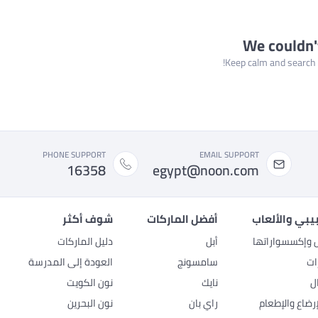
We couldn'
Keep calm and search a
PHONE SUPPORT
EMAIL SUPPORT
16358
egypt@noon.com
بيبي والألعاب
أفضل الماركات
شوف أكثر
ل وإكسسواراتها
أبل
دليل الماركات
ات
سامسونج
العودة إلى المدرسة
ل
نايك
نون الكويت
رضاع والإطعام
راي بان
نون البحرين