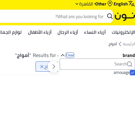
English
Other
القاهرة
الإلكترونيات
أزياء النساء
أزياء الرجال
أزياء الأطفال
لوازم الجما
الرئيسية
أمواج
brand
٠ Results for
"
أمواج
"
Clear
أمواج
amouage