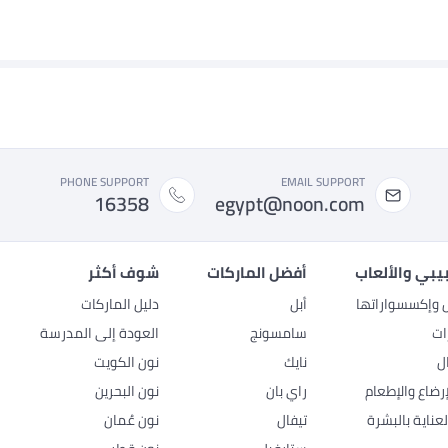
PHONE SUPPORT
EMAIL SUPPORT
16358
egypt@noon.com
بيبي والألعاب
أفضل الماركات
شوف أكثر
ل وإكسسواراتها
أبل
دليل الماركات
ات
سامسونج
العودة إلى المدرسة
ل
نايك
نون الكويت
رضاع والإطعام
راي بان
نون البحرين
عناية بالبشرة
تيفال
نون عُمان