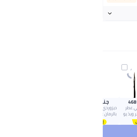
+ جنيه 32
جنيه
90.00
468
ني عطر
ديزوردي مسك الطهارة
 ويذ يو
بالرمان عطر مركز خالي
من الكحول 6 مل