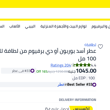
ل والبرفيوم
لوازم البيت والأجهزة المنزلية
البيبي
الألعاب
الس
لطافة
عطر أسد بوربون أو دي برفيوم من لطافة ل
100 مل
204 Ratings
4.4
1045.00
#33 في عطر
جنيه
جنيه
16% Off
1250.00
أقل سعر في السنة
100 مل
|
EDP
#33 في عطر
#33
Best Seller
in
عطر
DELIVERY INFORMATION
احصل عليه
غدًا