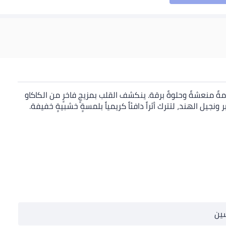
ةً منعشةً وحلوةً برقة. ينكشف القلب بمزيجٍ فاخرٍ من الكاكاو
نجيل الهند، لتترك أثراً دافئاً كريمياً بلمسةٍ خشبيةٍ خفيفة.
ين