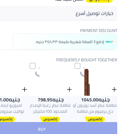
خيارات توصيل أسرع
احصل عليه
اليوم
PAYMENT DISCOUNT
اختر هذه الخيارات عند الدفع
إدفع 3 اقساط شهرية بقيمة ٣٤٨٫٣٣ جنيه.
FREQUENTLY BOUGHT TOGETHER
جنيه
جنيه
جنيه
1.00
798.95
1045.00
لطافة عطر أسد بوربون أو
لطافة عطر رغبة الإصدار
امبوريو ارما
دي برفيوم من لطافة
المحدود 100ملليلتر
تواليت سترونجر
للجنسين - 100 مل
100ملليلتر
BUY