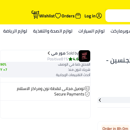
Cart
Wishlist
Orders
Log in
وبرماركت
لوازم السيارات
لوازم الصحة والتغذية
لوازم الرياضة
Sold by
مور مي
لجنسين -
Positive
81%
4.6
المنتج كما في الوصف
90%
شريك لنون منذ
7+ Y
أحدث التقييمات الإيجابية
توصيل مجاني لنقطة نون ومراكز الاستلام
Secure Payments
Order in 8h 0m