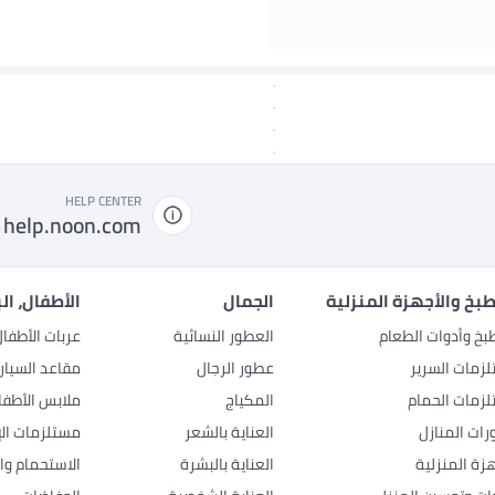
HELP CENTER
help.noon.com
بخ والأجهزة المنزلية
الجمال
الأطفال، ال
بخ وأدوات الطعام
العطور النسائية
عربات الأطفا
زمات السرير
عطور الرجال
مقاعد السيار
زمات الحمام
المكياج
ملابس الأطفا
رات المنازل
العناية بالشعر
مستلزمات الإ
هزة المنزلية
العناية بالبشرة
الاستحمام وال