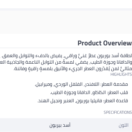
Product Overview
لطافة أسد بوربون عطرٌ غنيٌّ وراقي، يفيض بالدفء والتوابل والعمق. يب
والدافانا وجوزة الطيب، يضفي لمسةً من التوابل الناعمة والجاذبية العطري
مثاليٌّ لمن يُقدّرون العطر الجريء والأنيق بلمسةٍ راقيةٍ وفاتنة.
HIGHLIGHTS
مقدمة العطر: اللافندر، الفلفل الوردي، وميرابيل.
قلب العطر: الكاكاو، الدافانا وجوزة الطيب.
قاعدة العطر: فانيليا بوربون، العنبر ونجيل الهند.
SPECIFICATIONS
اللون
أسد بيربون