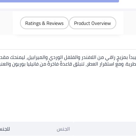
Ratings & Reviews
Product Overview
دأ بمزيجٍ راقي من اللافندر والفلفل الوردي والميرابيل، ليمنحك مقدم
ة. ومع استقرار العطر، تنبثق قاعدةٌ فاخرةٌ من فانيليا بوربون والعنبر و
الجنس
للجنس