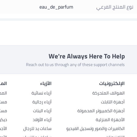
نوع المنتج الفرعي
eau_de_parfum
We're Always Here To Help
Reach out to us through any of these support channels
الإلكترونيات
الأزياء
المط
الهواتف المتحركة
أزياء نسائية
المط
أجهزة التابلت
أزياء رجالية
مستل
أجهزة الكمبيوتر المحمولة
أزياء البنات
مستل
الأجهزة المنزلية
أزياء الأولاد
ديكو
الكاميرات والصور وتسجيل الفيديو
ساعات يد للرجال
الأج