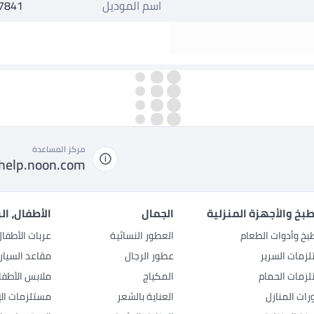
اسم الموديل
7841
مركز المساعدة
help.noon.com
بخ والأجهزة المنزلية
الجمال
الأطفال، ال
بخ وأدوات الطعام
العطور النسائية
عربات الأطفا
زمات السرير
عطور الرجال
مقاعد السيار
زمات الحمام
المكياج
ملابس الأطفا
رات المنازل
العناية بالشعر
مستلزمات الإ