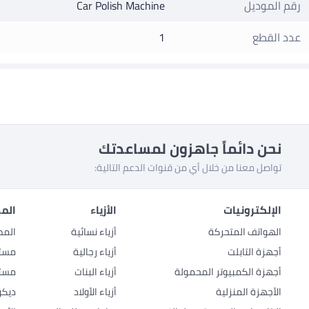
رقم الموديل
Car Polish Machine
عدد القطع
1
نحن دائماً جاهزون لمساعدتك
تواصل معنا من خلال أي من قنوات الدعم التالية:
الإلكترونيات
الأزياء
المط
الهواتف المتحركة
أزياء نسائية
المط
أجهزة التابلت
أزياء رجالية
مستل
أجهزة الكمبيوتر المحمولة
أزياء البنات
مستل
الأجهزة المنزلية
أزياء الأولاد
ديكو