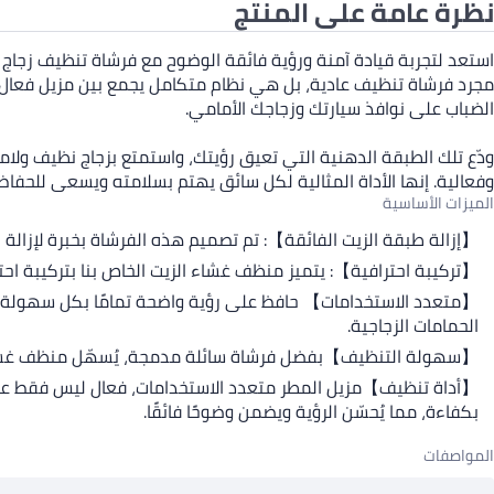
نظرة عامة على المنتج
استعد لتجربة قيادة آمنة ورؤية فائقة الوضوح مع فرشاة تنظيف زجاج 
مجرد فرشاة تنظيف عادية، بل هي نظام متكامل يجمع بين مزيل فعال 
الضباب على نوافذ سيارتك وزجاجك الأمامي.
ودّع تلك الطبقة الدهنية التي تعيق رؤيتك، واستمتع بزجاج نظيف ول
وفعالية. إنها الأداة المثالية لكل سائق يهتم بسلامته ويسعى للحفا
الميزات الأساسية
【إزالة طبقة الزيت الفائقة】: تم تصميم هذه الفرشاة بخبرة لإزالة 
【تركيبة احترافية】: يتميز منظف غشاء الزيت الخاص بنا بتركيبة احتر
【متعدد الاستخدامات】 حافظ على رؤية واضحة تمامًا بكل سهولة. ينظف
الحمامات الزجاجية.
【سهولة التنظيف】بفضل فرشاة سائلة مدمجة، يُسهّل منظف غشاء زيت 
【أداة تنظيف】مزيل المطر متعدد الاستخدامات، فعال ليس فقط على زجا
بكفاءة، مما يُحسّن الرؤية ويضمن وضوحًا فائقًا.
المواصفات