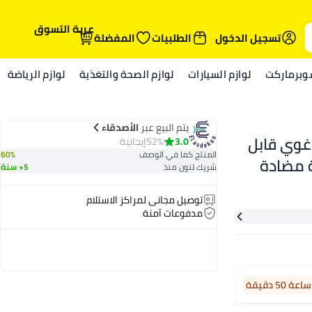
عربة التسوق
تسجيل الدخول
الطلبيات
المفضلة
وبرماركت
لوازم السيارات
لوازم الصحة والتغذية
لوازم الرياضة
يتم البيع عبر
الأصدقاء
غوي قابل
3.0
52%
إيجابية
المنتج كما في الوصف
60%
ة مضادة
شريك لنون منذ
5+ سنة
ة والزجاج
توصيل مجاني لمراكز الاستلام
دة
مدفوعات آمنة