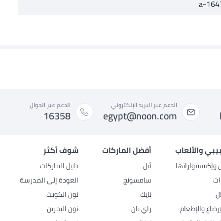
a-164
الدعم عبر البريد الإلكتروني
الدعم عبر الجوال
16358
egypt@noon.com
بيبي والألعاب
أفضل الماركات
شوف أكثر
ل وإكسسواراتها
أبل
دليل الماركات
ات
سامسونج
العودة إلى المدرسة
ل
نايك
نون الكويت
رضاع والإطعام
راي بان
نون البحرين