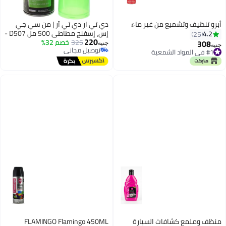
شميع من غير ماء
دي تي ار دي تي آر | من سي جي
إس، إسفنج مطاطي 500 مل D507 -
220
325
خصم 32%
منتج للعناية بالسيارات وتفاصيلها -
جنيه
توصيل مجاني
موديل D507
عة
توصيل مجاني
كشافات السيارة
FLAMINGO Flamingo 450ML