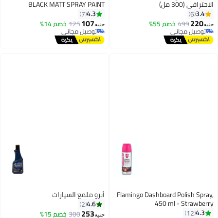
BLACK MATT SPRAY PAINT
4.3
7
107
خصم 55%
125
خصم 14%
جنيه
ي
توصيل مجاني
ي
توصيل مجاني
Flamingo Dashboard 
أبرو ملمع السيارات
#19 في منتجات تلميع السيارات
450 ml
4.6
2
أقل سعر في السنة
253
300
خصم 15%
توصيل مجاني
ي
جنيه