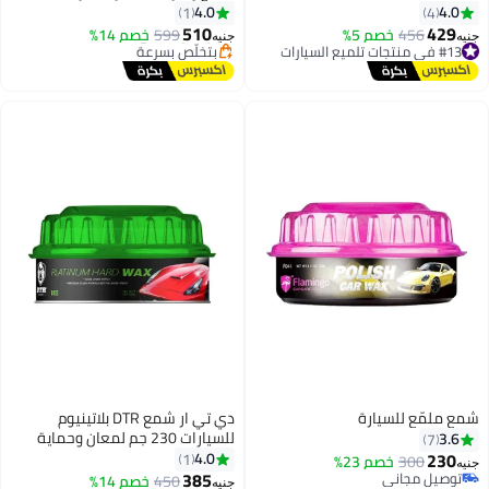
#9 في منتجات تلميع السيارات
محسنة ولمعان عميق طويل الأمد –
4.0
1
توصيل مجاني
5 لتر
510
خصم 5%
599
خصم 14%
بتخلّص بسرعة
جنيه
ي
#9 في منتجات تلميع السيارات
سيارة
دي تي ار شمع DTR بلاتينيوم
للسيارات 230 جم لمعان وحماية
D103
4.0
1
خصم 23%
385
ي
450
خصم 14%
جنيه