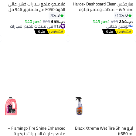
س Hardex Dashboard Clean
فلامنجو ملمع سيارات خشن عالي
 – منظف وملمع تابلوه
القوة F050 من فلامنجو، 946 مل
4.3
3
وم
355
خصم 49%
600
خصم 40%
ي
#12 في منتجات تلميع السيارات
جنيه
توصيل مجاني
#12 في منتجات تلميع السيارات
Black Xtreme Wet Tire
Flamingo Tire Shine Enhanced –
ملمع إطارات السيارات بتركيبة