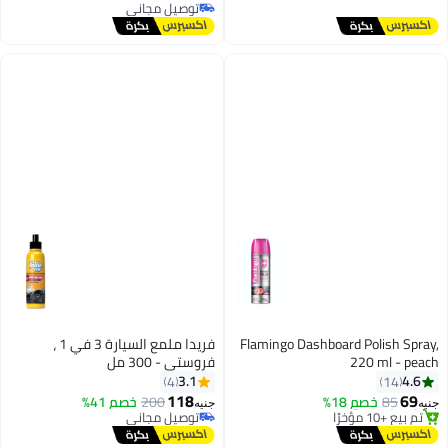
ي
توصيل مجاني
توصيل مجاني
Flamingo Dashboard 
فريدا ملمع السيارة 3 في 1 ،
2
فروستي - 300 مل
3.1
4
ي
118
18%
200
خصم 41%
جنيه
توصيل مجاني
توصيل مجاني