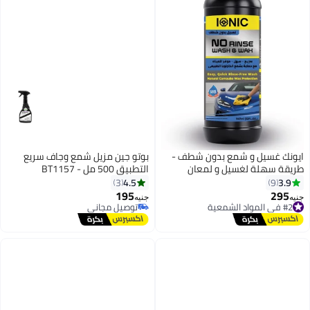
و شمع بدون شطف -
بوتو جين مزيل شمع وجاف سريع
لغسيل و لمعان
التطبيق 500 مل - BT1157
4.5
3
195
جنيه
توصيل مجاني
ي
توصيل مجاني