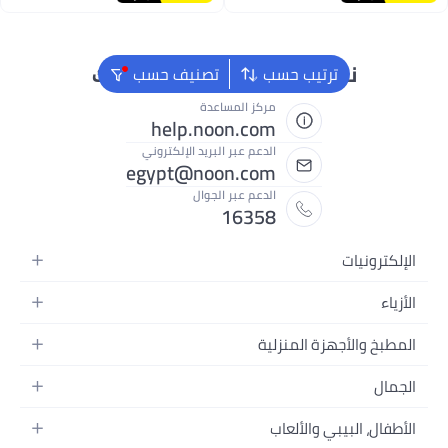
نحن دائماً جاهزون لمساعدتك
ترتيب حسب
تصنيف حسب
مركز المساعدة
help.noon.com
الدعم عبر البريد الإلكتروني
egypt@noon.com
الدعم عبر الجوال
16358
يات
لمتحركة
ابلت
ية
لأجهزة المنزلية
مبيوتر المحمولة
ة
دوات الطعام
منزلية
ت
السرير
 والصور وتسجيل الفيديو
نسائية
د
البيبي والألعاب
 الحمام
ت