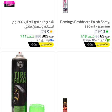
Flamingo Dashboard 
شمع فلامنجو الصلب 200 جم
220
لحماية ولمعان فائق
3.0
7
ي
309
18%
350
خصم 11%
جنيه
توصيل مجاني
توصيل مجاني