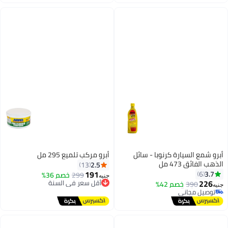
رة كرنوبا - سائل
أبرو مركب تلميع 295 مل
ل
2.5
13
191
299
خصم 36%
أقل سعر في السنة
 السنة
جنيه
خصم 42%
توصيل مجاني
ي
أقل سعر في السنة