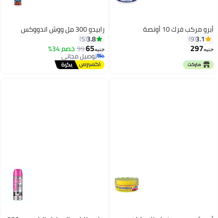
نصة
رابيدو 300 مل ووش اندووكس
3.8
5
65
99
خصم 34%
جنيه
توصيل مجاني
توصيل مجاني