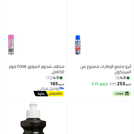
طارات مصنوع من
منظف شحوم الموتور F008 فوم
650مل
4.9
12
165
خصم 15%
جنيه
توصيل مجاني
توصيل مجاني