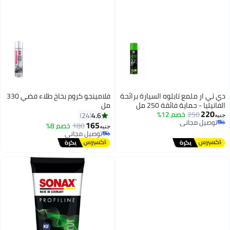
تابلوه السيارة برائحة
فلامينجو كروم بخاخ طلاء فضي 330
الفانيليا - حماية فائقة 250 مل
مل
خصم 12%
4.6
24
ي
165
180
خصم 8%
جنيه
ي
توصيل مجاني
توصيل مجاني