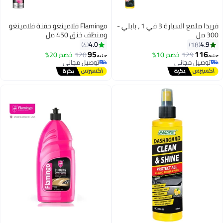
فريدا ملمع السيارة 3 في 1 ، بابلي -
Flamingo فلامينغو حقنة فلامينغو
ومنظف خنق 450 مل
4.0
4
95
خصم 10%
120
خصم 20%
توصيل مجاني
جنيه
ي
تم بيع +10 مؤخرًا
ي
توصيل مجاني