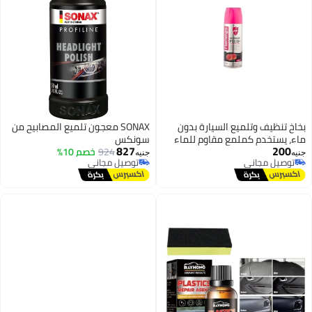
لميع السيارة بدون
SONAX معجون تلميع المصابيح من
كملمع مقاوم للماء
سونكس
827
 البوليمر لحماية
924
خصم 10%
جنيه
ي
توصيل مجاني
امنجو، برائحة الخوخ،
ي
توصيل مجاني