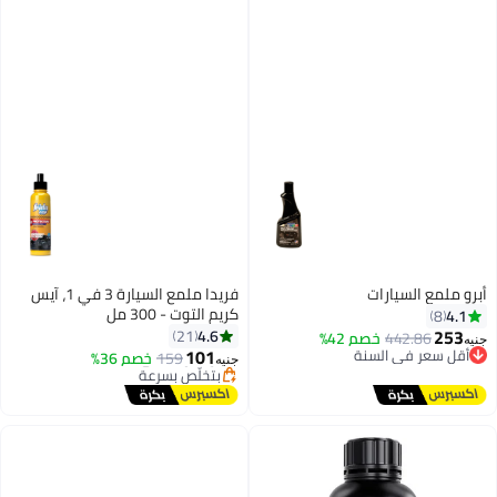
يارات
فريدا ملمع السيارة 3 في 1، آيس
كريم التوت - 300 مل
#6 في منتجات تلميع السيارات
4.6
21
44
خصم 42%
 السنة
توصيل مجاني
101
159
خصم 36%
ي
بتخلّص بسرعة
جنيه
 السنة
#6 في منتجات تلميع السيارات