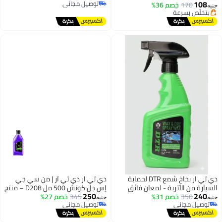
خصم 36%
#19 في منتجات تلميع السيارات
عة
دي تي ار بخاخ شمع DTR لحماية
دي تي ار دي تي آر | من سي جي
تربة - لمعان فائق
إس جل كوتش 500 مل D208 – منتج
250
خصم 31%
345
خصم 27%
للعناية بالسيارات وتفاصيلها –
جنيه
ي
توصيل مجاني
موديل D208
ي
توصيل مجاني