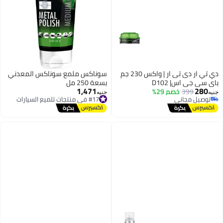
دي تي ار دى تى ار | واكس 230 جم
سوناكس ملمع سوناكس المعدني
D102
بسعة 250 مل
1,471
خصم 29%
#17 في منتجات تلميع السيارات
جنيه
ي
توصيل مجاني
ي
#17 في منتجات تلميع السيارات