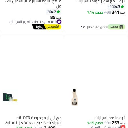
 غولد للسيارات
ملمع تابلوه السيارة بالياسمين 220
مل
4.2
8
خصم 14%
85
#18 في منتجات تلميع السيارات
جنيه
توصيل مجاني
ل عليه خلال
12
#18 في منتجات تلميع السيارات
سطس
يارات
دي تي ار مجموعة DTR نانو
خصم 15%
سيراميك 6 عبوات × 30 مل للعناية
 السنة
2,100