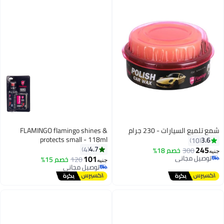
 - 230 جرام
FLAMINGO flamingo shines &
protects small - 118ml
4.7
4
خصم 18%
101
ي
120
خصم 15%
جنيه
ي
توصيل مجاني
توصيل مجاني