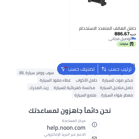
حامل الهاتف المتعدد الاستخدام
886.67
جنيه
توصيل مجاني
توصيل مجاني
البحث الشائع
ترتيب حسب
تصنيف حسب
سلاسل مفاتيح
كاميرا داش للسيارة
خوذة
سوب ووفر سيارة JBL
مكبر صوت للسيارة
حامل الأكواب
غطاء مقود السيارة
حامل مناديل السيارة
مكنسة كهربائية للسيارة
زيت المحرك
معطر هواء السيارة
ملمع السيارة
نحن دائماً جاهزون لمساعدتك
مركز المساعدة
help.noon.com
الدعم عبر البريد الإلكتروني