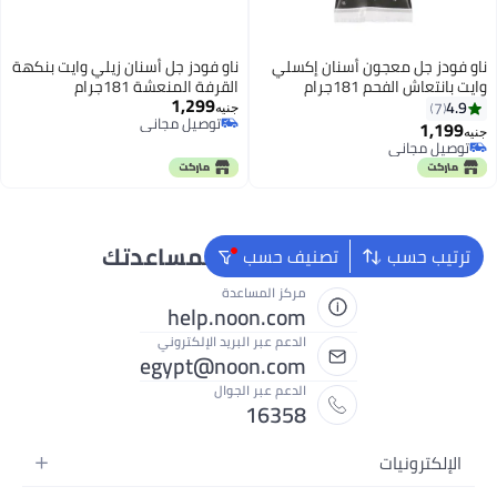
ناو فودز جل معجون أسنان إكسلي
ناو فودز جل أسنان زيلي وايت بنكهة
وايت بانتعاش الفحم 181جرام
القرفة المنعشة 181جرام
1,299
4.9
7
جنيه
توصيل مجاني
1,199
جنيه
توصيل مجاني
توصيل مجاني
توصيل مجاني
نحن دائماً جاهزون لمساعدتك
ترتيب حسب
تصنيف حسب
مركز المساعدة
help.noon.com
الدعم عبر البريد الإلكتروني
egypt@noon.com
الدعم عبر الجوال
16358
الإلكترونيات