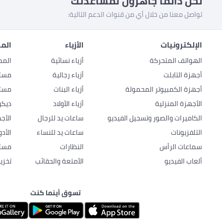
نحن دائماً جاهزون لمساعدتك
تواصل معنا من خلال أي من قنوات الدعم التالية:
الإلكترونيات
الأزياء
المط
الهواتف المتحركة
أزياء نسائية
المط
أجهزة التابلت
أزياء رجالية
مستل
أجهزة الكمبيوتر المحمولة
أزياء البنات
مستل
الأجهزة المنزلية
أزياء الأولاد
ديكو
الكاميرات والصور وتسجيل الفيديو
ساعات يد للرجال
الأج
التلفزيونات
ساعات يد للنساء
الأد
سماعات الرأس
النظارات
مستل
ألعاب الفيديو
الأمتعة والحقائب
تخزي
تسوق أينما كنت