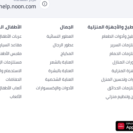
help.noon.com
بخ والأجهزة المنزلية
الجمال
الأطفال، ال
بخ وأدوات الطعام
العطور النسائية
عربات الأطفا
زمات السرير
عطور الرجال
مقاعد السيار
زمات الحمام
المكياج
ملابس الأطفا
رات المنازل
العناية بالشعر
مستلزمات الإ
هزة المنزلية
العناية بالبشرة
الاستحمام وال
وات وتحسين المنزل
العناية الشخصية
الحفاضات
زمات الحدائق
الأدوات والإكسسوارات
ألعاب الأطفال
ن وتنظيم منزلي
الألعاب