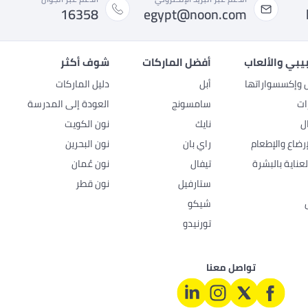
16358
egypt@noon.com
بيبي والألعاب
أفضل الماركات
شوف أكثر
ل وإكسسواراتها
أبل
دليل الماركات
ات
سامسونج
العودة إلى المدرسة
ل
نايك
نون الكويت
رضاع والإطعام
راي بان
نون البحرين
عناية بالبشرة
تيفال
نون عُمان
ستارفيل
نون قطر
شيكو
تورنيدو
تواصل معنا