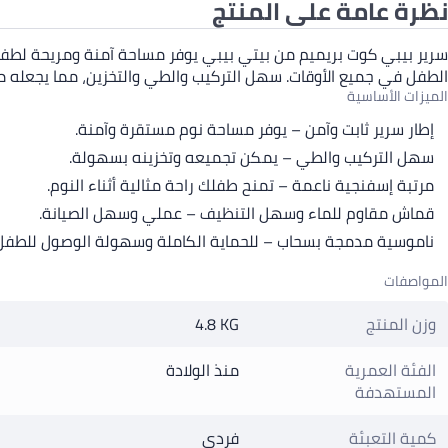
نظرة عامة على المنتج
سرير بيبي كوت بريميم من بيتي بيبي يوفر مساحة آمنة ومريحة لطفلك ل
الطفل في جميع الأوقات. سهل التركيب والطي والتخزين، مما يجعله مثا
الميزات الأساسية
إطار سرير ثابت وآمن – يوفر مساحة نوم مستقرة وآمنة.
سهل التركيب والطي – يمكن تجميعه وتخزينه بسهولة.
مرتبة إسفنجية ناعمة – تمنح طفلك راحة مثالية أثناء النوم.
قماش مقاوم للماء وسهل التنظيف – عملي وسهل الصيانة.
ناموسية مدمجة بسحاب – للحماية الكاملة وسهولة الوصول للطفل
المواصفات
وزن المنتج
4.8 KG
الفئة العمرية
منذ الولادة
المستهدفة
كمية التعبئة
فردي