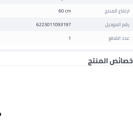
ارتفاع المنتج
60 cm
رقم الموديل
6223011093197
عدد القطع
1
خصائص المنتج