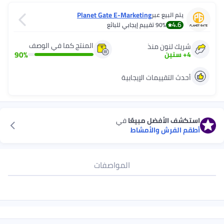
Planet Gate E-Marketing
بر
تقييم إيجابي للبائع
المنتج كما في الوصف
نذ
90
%
ات الإيجابية
ل مبيعًا
في
الأمشاط
المواصفات