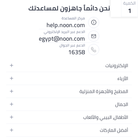
الكمية
نحن دائماً جاهزون لمساعدتك
1
مركز المساعدة
help.noon.com
الدعم عبر البريد الإلكتروني
egypt@noon.com
الدعم عبر الجوال
16358
الإلكترونيات
الهواتف المتحركة
الأزياء
أجهزة التابلت
أزياء نسائية
المطبخ والأجهزة المنزلية
أجهزة الكمبيوتر المحمولة
أزياء رجالية
المطبخ وأدوات الطعام
الأجهزة المنزلية
الجمال
أزياء البنات
مستلزمات السرير
الكاميرات والصور وتسجيل الفيديو
العطور النسائية
أزياء الأولاد
الأطفال، البيبي والألعاب
مستلزمات الحمام
التلفزيونات
عطور الرجال
ساعات يد للرجال
عربات الأطفال وإكسسواراتها
ديكورات المنازل
سماعات الرأس
أفضل الماركات
المكياج
ساعات يد للنساء
مقاعد السيارات
الأجهزة المنزلية