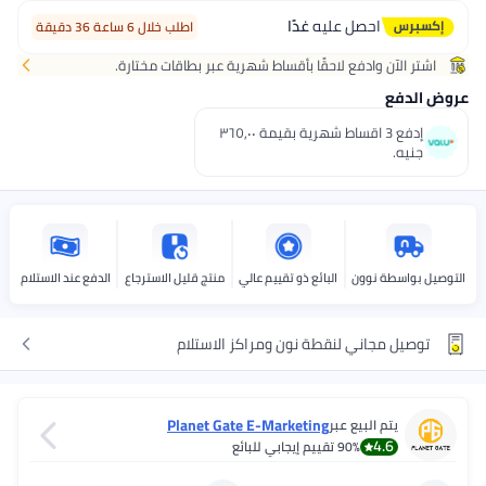
احصل عليه
غدًا
اطلب خلال 6 ساعة 36 دقيقة
اشتر الآن وادفع لاحقًا بأقساط شهرية عبر بطاقات مختارة.
عروض الدفع
إدفع 3 اقساط شهرية بقيمة ٣٦٥٫٠٠
جنيه.
التوصيل بواسطة نوون
البائع ذو تقييم عالي
منتج قليل الاسترجاع
الدفع عند الاستلام
توصيل مجاني لنقطة نون ومراكز الاستلام
Planet Gate E-Marketing
يتم البيع عبر
4.6
90%
تقييم إيجابي للبائع