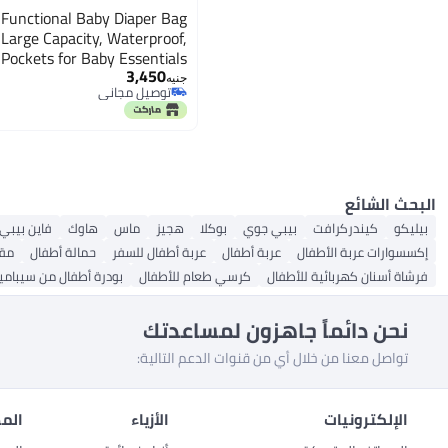
-Functional Baby Diaper Bag
Large Capacity, Waterproof,
Pockets for Baby Essentials
3,450
جنيه
توصيل مجاني
توصيل مجاني
البحث الشائع
بيليكو
كيندركرافت
بيبي جوي
بوكلا
هجيز
ماس
هاوك
فاين بيبي
إكسسوارات عربة الأطفال
عربة أطفال
عربة أطفال للسفر
حمالة أطفال
مقع
فرشاة أسنان كهربائية للأطفال
كرسي طعام للأطفال
بودرة أطفال من سيبامي
نحن دائماً جاهزون لمساعدتك
تواصل معنا من خلال أي من قنوات الدعم التالية:
الإلكترونيات
الأزياء
المط