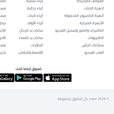
الهواتف المتحركة
أزياء نسائية
المط
أجهزة التابلت
أزياء رجالية
مستل
أجهزة الكمبيوتر المحمولة
أزياء البنات
مستل
الأجهزة المنزلية
أزياء الأولاد
ديكو
الكاميرات والصور وتسجيل الفيديو
ساعات يد للرجال
الأج
التلفزيونات
ساعات يد للنساء
الأد
سماعات الرأس
النظارات
مستل
ألعاب الفيديو
الأمتعة والحقائب
تخزي
تسوق أينما كنت
© 2026 noon. كل الحقوق محفوظة