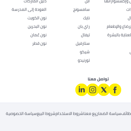
ل وإكسسواراتها
أبل
دليل الماركات
ات
سامسونج
العودة إلى المدرسة
ل
نايك
نون الكويت
رضاع والإطعام
راي بان
نون البحرين
عناية بالبشرة
تيفال
نون عُمان
ستارفيل
نون قطر
شيكو
تورنيدو
تواصل معنا
ظائف
سياسة الضمان
بِع معنا
شروط الاستخدام
شروط البيع
سياسة الخصوصية