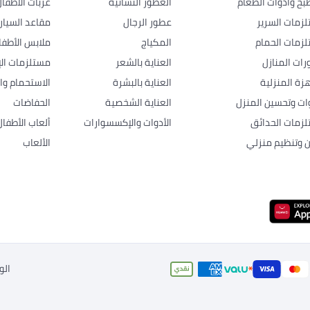
بخ وأدوات الطعام
العطور النسائية
عربات الأطفا
زمات السرير
عطور الرجال
مقاعد السيار
زمات الحمام
المكياج
ملابس الأطفا
رات المنازل
العناية بالشعر
مستلزمات الإ
هزة المنزلية
العناية بالبشرة
الاستحمام وال
وات وتحسين المنزل
العناية الشخصية
الحفاضات
زمات الحدائق
الأدوات والإكسسوارات
ألعاب الأطفال
ن وتنظيم منزلي
الألعاب
الو