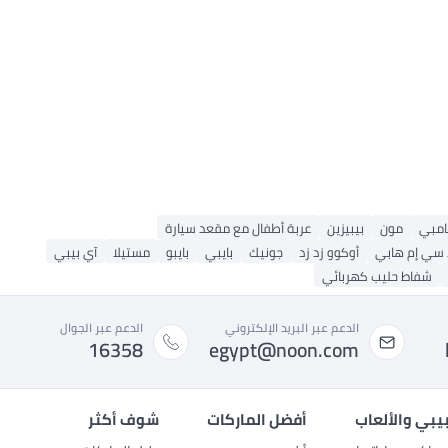
بامبي
مون
بيبيزين
عربة أطفال مع مقعد سيارة
 سي إم هابي
أوكوو زد زد
جونيك
بايبي
بايبو
مستيلا
آي بيبي
شفاط حليب كهربائي
الدعم عبر البريد الإلكتروني
الدعم عبر الجوال
16358
egypt@noon.com
بيبي والألعاب
أفضل الماركات
شوف أكثر