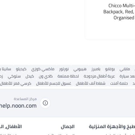
Chicco Multi
Backpack, Red, 
Organised 
مابابي
بوغابو
بامبرز
هيبوبي
نورتور
ماكسي كوزي
كيديلو
سانيتا 
د سيارة
عربة أطفال مزدوجة
لحظة ممتعة
كادي ون
كيدل
ستوكي
زد
د
حلمة أفنت
شفاط أنف للأطفال
غسول للجسم للأطفال
كرسي قفز للأطفال
مركز المساعدة
help.noon.com
بخ والأجهزة المنزلية
الجمال
الأطفال، ال