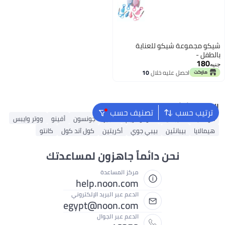
شيكو مجموعة شيكو للعناية
بالطفل -
180
جنيه
احصل عليه خلال
10
اغسطس
البحث الشائع
ترتيب حسب
تصنيف حسب
موستيلا
سيباميد
سودوكريم
هجيز
جونسون
أفينو
ووتر وايبس
هيمالايا
بيبانثين
بيبي جوي
أكريتين
كول آند كول
كانتو
نحن دائماً جاهزون لمساعدتك
مركز المساعدة
help.noon.com
الدعم عبر البريد الإلكتروني
egypt@noon.com
الدعم عبر الجوال