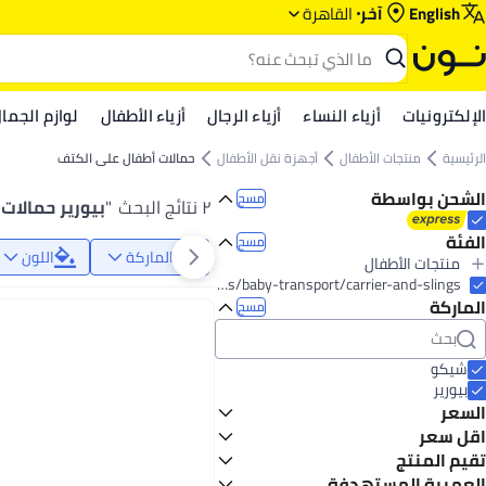
English
آخر
القاهرة
الإلكترونيات
أزياء النساء
أزياء الرجال
أزياء الأطفال
لوازم الجما
الرئيسية
منتجات الأطفال
أجهزة نقل الأطفال
حمالات أطفال على الكتف
الشحن بواسطة
مسح
٢ نتائج البحث
"
بيورير حمالات
الفئة
مسح
الماركة
اللون
منتجات الأطفال
الكل منتجات الأطفال
baby-products/baby-transport/carrier-and-slings
الماركة
أجهزة نقل الأطفال
مسح
الكل أجهزة نقل الأطفال
حمالات أطفال على الكتف
شيكو
بيورير
السعر
اقل سعر
إلى
عرض التنائج
تقيم المنتج
أقل سعر في 7 يوم
نجوم أو أكثر 0
العمرية المستهدفة