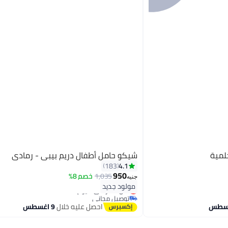
لمية
شيكو حامل أطفال دريم بيبي - رمادي
4.1
183
950
1,035
خصم 8%
جنيه
#19 في حمالات أطفال على الكتف
مولود جديد
أقل سعر في 7 يوم
توصيل مجاني
#19 في حمالات أطفال على الكتف
احصل عليه خلال
9 اغسطس