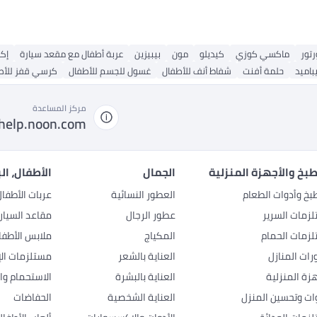
رتور
ماكسي كوزي
كيديلو
مون
بيبيزين
عربة أطفال مع مقعد سيارة
إكس
باميد
حلمة أفنت
شفاط أنف للأطفال
غسول للجسم للأطفال
كرسي قفز للأط
مركز المساعدة
help.noon.com
بخ والأجهزة المنزلية
الجمال
الأطفال، ال
بخ وأدوات الطعام
العطور النسائية
عربات الأطفا
زمات السرير
عطور الرجال
مقاعد السيار
زمات الحمام
المكياج
ملابس الأطفا
رات المنازل
العناية بالشعر
مستلزمات الإ
هزة المنزلية
العناية بالبشرة
الاستحمام وال
وات وتحسين المنزل
العناية الشخصية
الحفاضات