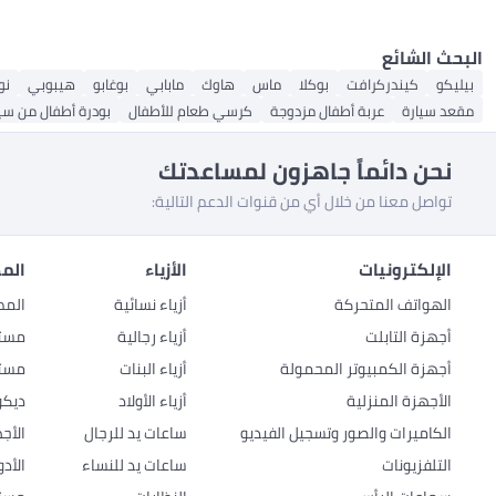
البحث الشائع
بيليكو
كيندركرافت
بوكلا
ماس
هاوك
مابابي
بوغابو
هيبوبي
نو
مقعد سيارة
عربة أطفال مزدوجة
كرسي طعام للأطفال
بودرة أطفال من سي
نحن دائماً جاهزون لمساعدتك
تواصل معنا من خلال أي من قنوات الدعم التالية:
الإلكترونيات
الأزياء
المط
الهواتف المتحركة
أزياء نسائية
المط
أجهزة التابلت
أزياء رجالية
مستل
أجهزة الكمبيوتر المحمولة
أزياء البنات
مستل
الأجهزة المنزلية
أزياء الأولاد
ديكو
الكاميرات والصور وتسجيل الفيديو
ساعات يد للرجال
الأج
التلفزيونات
ساعات يد للنساء
الأد