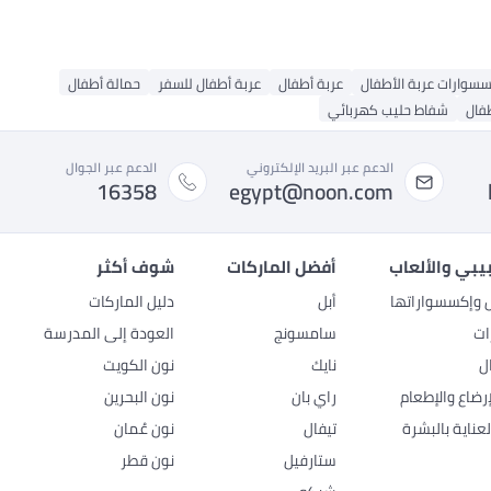
سوارات عربة الأطفال
عربة أطفال
عربة أطفال للسفر
حمالة أطفال
فال
شفاط حليب كهربائي
الدعم عبر البريد الإلكتروني
الدعم عبر الجوال
16358
egypt@noon.com
بيبي والألعاب
أفضل الماركات
شوف أكثر
ل وإكسسواراتها
أبل
دليل الماركات
ات
سامسونج
العودة إلى المدرسة
ل
نايك
نون الكويت
رضاع والإطعام
راي بان
نون البحرين
عناية بالبشرة
تيفال
نون عُمان
ستارفيل
نون قطر