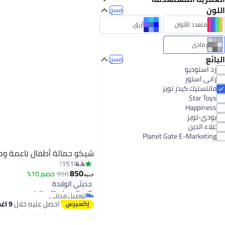
اللون
حديث الولادة
مسح
4.4
4.1
متعدد الألوان
أزرق
رمادي
البائع
مسح
زد استوديو
رانى استور
فانتستيك كيدز تويز
Star Toys
Happiness
بودي-تويز
علاء الدين
Planet Gate E-Marketing
شيكو حمالة أطفال ناعمة وح
4.4
151
850
950
خصم 10%
جنيه
#6 في حمالات أطفال على الكتف
حديثي الولادة
أقل سعر في 7 يوم
توصيل مجاني
#6 في حمالات أطفال على الكتف
احصل عليه خلال
9 اغسطس