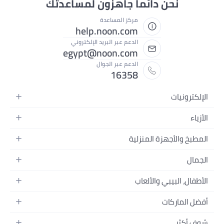
نحن دائماً جاهزون لمساعدتك
مركز المساعدة
help.noon.com
الدعم عبر البريد الإلكتروني
egypt@noon.com
الدعم عبر الجوال
16358
الإلكترونيات
الهواتف المتحركة
الأزياء
أجهزة التابلت
أزياء نسائية
المطبخ والأجهزة المنزلية
أجهزة الكمبيوتر المحمولة
أزياء رجالية
المطبخ وأدوات الطعام
الأجهزة المنزلية
الجمال
أزياء البنات
مستلزمات السرير
الكاميرات والصور وتسجيل الفيديو
العطور النسائية
أزياء الأولاد
الأطفال، البيبي والألعاب
مستلزمات الحمام
التلفزيونات
عطور الرجال
ساعات يد للرجال
عربات الأطفال وإكسسواراتها
ديكورات المنازل
سماعات الرأس
أفضل الماركات
المكياج
ساعات يد للنساء
مقاعد السيارات
الأجهزة المنزلية
ألعاب الفيديو
أبل
العناية بالشعر
النظارات
شوف أكثر