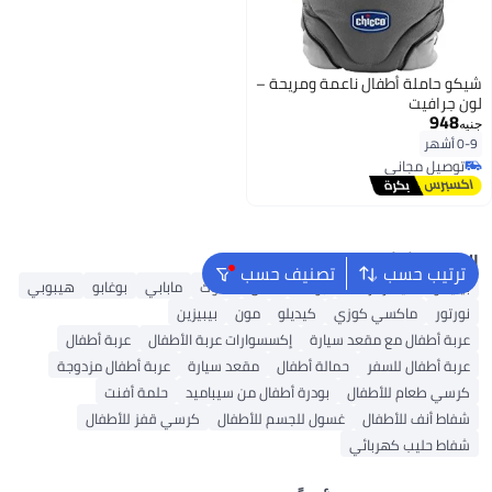
شيكو حاملة أطفال ناعمة ومريحة –
لون جرافيت
948
جنيه
0-9 أشهر
توصيل مجاني
توصيل مجاني
البحث الشائع
ترتيب حسب
تصنيف حسب
بيليكو
كيندركرافت
بوكلا
ماس
هاوك
مابابي
بوغابو
هيبوبي
نورتور
ماكسي كوزي
كيديلو
مون
بيبيزين
عربة أطفال مع مقعد سيارة
إكسسوارات عربة الأطفال
عربة أطفال
عربة أطفال للسفر
حمالة أطفال
مقعد سيارة
عربة أطفال مزدوجة
كرسي طعام للأطفال
بودرة أطفال من سيباميد
حلمة أفنت
شفاط أنف للأطفال
غسول للجسم للأطفال
كرسي قفز للأطفال
شفاط حليب كهربائي