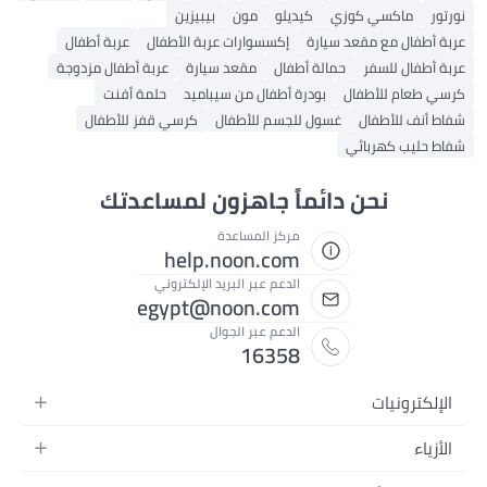
نورتور
ماكسي كوزي
كيديلو
مون
بيبيزين
عربة أطفال مع مقعد سيارة
إكسسوارات عربة الأطفال
عربة أطفال
عربة أطفال للسفر
حمالة أطفال
مقعد سيارة
عربة أطفال مزدوجة
كرسي طعام للأطفال
بودرة أطفال من سيباميد
حلمة أفنت
شفاط أنف للأطفال
غسول للجسم للأطفال
كرسي قفز للأطفال
شفاط حليب كهربائي
نحن دائماً جاهزون لمساعدتك
مركز المساعدة
help.noon.com
الدعم عبر البريد الإلكتروني
egypt@noon.com
الدعم عبر الجوال
16358
الإلكترونيات
الهواتف المتحركة
الأزياء
أجهزة التابلت
أزياء نسائية