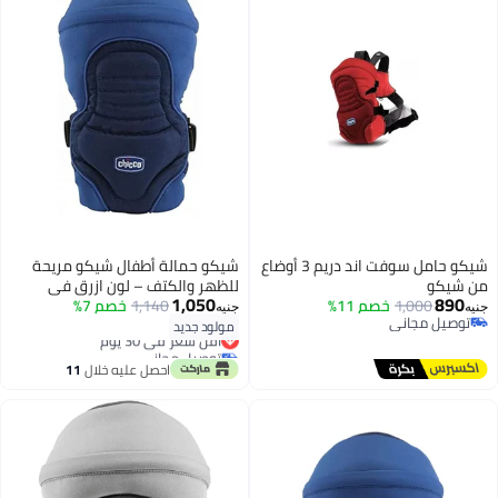
شيكو حامل سوفت اند دريم 3 أوضاع
شيكو حمالة أطفال شيكو مريحة
من شيكو
للظهر والكتف – لون ازرق في
1,050
890
1,000
خصم 11%
كحلي
1,140
خصم 7%
جنيه
جنيه
توصيل مجاني
مولود جديد
أقل سعر في 30 يوم
توصيل مجاني
توصيل مجاني
أقل سعر في 30 يوم
احصل عليه خلال
11
اغسطس