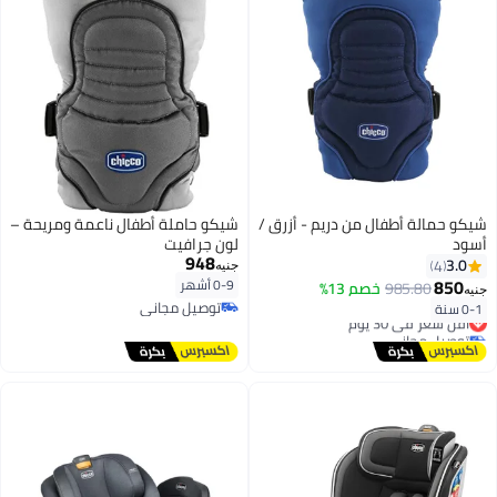
شيكو حمالة أطفال من دريم - أزرق /
شيكو حاملة أطفال ناعمة ومريحة –
أسود
لون جرافيت
948
3.0
4
جنيه
850
0-9 أشهر
985.80
خصم 13%
جنيه
توصيل مجاني
0-1 سنة
أقل سعر في 30 يوم
توصيل مجاني
توصيل مجاني
أقل سعر في 30 يوم