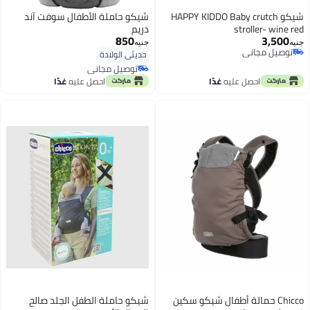
شيكو HAPPY KIDDO Baby crutch
شيكو حاملة الأطفال سوفت آند
stroller- wine red
دريم
850
3,500
جنيه
جنيه
توصيل مجاني
حديثي الولادة
توصيل مجاني
توصيل مجاني
توصيل مجاني
احصل عليه
غدًا
احصل عليه
غدًا
Chicco حمالة أطفال شيكو سكين
شيكو حاملة الطفل الجلد صالح