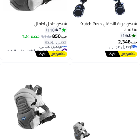
شيكو عربة الأطفال Krutch Push
شيكو حامل اطفال
and Go
4.2
110
850
5.0
1
1,132
خصم 24%
جنيه
2,348
حديثي الولادة
جنيه
توصيل مجاني
#17 في حمالات أطفال على الكتف
توصيل مجاني
أقل سعر في 30 يوم
توصيل مجاني
#17 في حمالات أطفال على الكتف