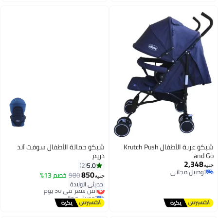
شيكو عربة الأطفال Krutch Push
شيكو حمالة الأطفال سوفت آند
and Go
دريم
2,348
5.0
2
جنيه
توصيل مجاني
850
980
خصم 13%
جنيه
توصيل مجاني
حديثي الولادة
أقل سعر في 30 يوم
توصيل مجاني
أقل سعر في 30 يوم