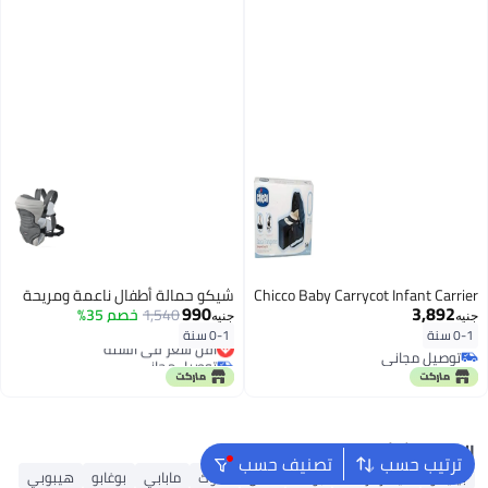
Chicco Baby Carrycot Infant Carrier
شيكو حمالة أطفال ناعمة ومريحة
990
3,892
1,540
خصم 35%
جنيه
جنيه
0-1 سنة
0-1 سنة
أقل سعر في السنة
توصيل مجاني
توصيل مجاني
توصيل مجاني
أقل سعر في السنة
البحث الشائع
ترتيب حسب
تصنيف حسب
بيليكو
كيندركرافت
بوكلا
ماس
هاوك
مابابي
بوغابو
هيبوبي