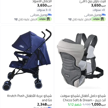
فيت بلون بيج دافئ
الجمال الأسود
3,650
3,650
جنيه
جنيه
0+ سنوات
0–3 سنوات
توصيل مجاني
توصيل مجاني
توصيل مجاني
توصيل مجاني
احصل عليه خلال
12
احصل عليه خلال
12
اغسطس
اغسطس
شيكو حامل أطفال تشيكو سوفت
شيكو عربة الأطفال Krutch Push
آند دريم - Chicco Soft & Dream
and Go
2,348
1,050
Baby Carrier
1,199
خصم 12%
جنيه
جنيه