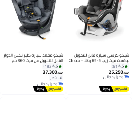
شيكو كرسي سيارة قابل للتحويل
شيكو مقعد سيارة كلير تكس الدوار
نيكست فيت زيب 5-65 رطلاً – Chicco
القابل للتحويل من فيت 360 مع
– كاربون
دوران 360 درجة للمواجه الخلفية
4.6
4.5
192
61
والامامية، نظام قفل ذاتي الشد ليفر
37,300
25,250
جنيه
جنيه
لوك | كربون/رمادي
توصيل مجاني
0+ شهر
توصيل مجاني
توصيل مجاني
توصيل مجاني