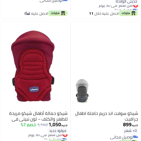
توصيل مجاني
حديثي الولادة
أقل سعر في 30 يوم
توصيل مجاني
توصيل مجاني
أقل سعر في 30 يوم
احصل عليه خلال
11
احصل عليه
غدًا
اغسطس
شيكو سوفت اند دريم حاملة اطفال
شيكو حمالة أطفال شيكو مريحة
جرافيت
للظهر والكتف – لون نبيتي في
1,050
899
احمر
1,140
خصم 7%
جنيه
جنيه
0+ شهر
مولود جديد
أقل سعر في 30 يوم
توصيل مجاني
توصيل مجاني