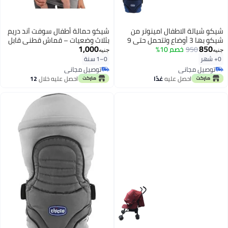
شيكو شيالة الاطفال امينوتر من
شيكو حمالة أطفال سوفت آند دريم
شيكو بها 3 أوضاع وتتحمل حتى 9
بثلاث وضعيات – قماش قطني قابل
1,000
850
950
كجم - لون أزرق
خصم 10%
للتنفس، غطاء واقي قابل للإزالة،
جنيه
جنيه
حزام ثابت لتوزيع الوزن، مبطنة من
0+ شهر
0–1 سنة
الداخل، أحزمة قابلة للتعديل –
توصيل مجاني
توصيل مجاني
مريحة وآمنة للرضع وحديثي الولادة
توصيل مجاني
توصيل مجاني
احصل عليه
غدًا
احصل عليه خلال
12
حتى وزن 9 كجم (رمادي)
اغسطس