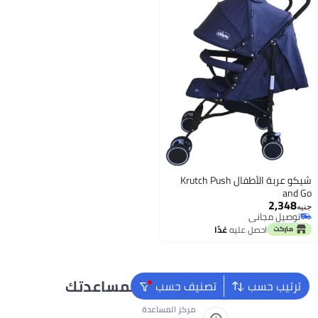
شيكو عربة الأطفال Krutch Push
and Go
2,348
جنيه
توصيل مجاني
توصيل مجاني
احصل عليه
غدًا
نحن دائماً جاهزون لمساعدتك
ترتيب حسب
تصنيف حسب
مركز المساعدة