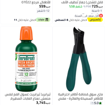
قابل للشحن | جهاز تنظيف الأنف
للأطفال، مرجع 07022
559
725
1,750
خصم 58%
للرضع | 3 مستويات شفط | رؤوس
جنيه
جنيه
سيليكون ناعمة | ضوء LED
0-1 سنة
0-12 شهر
وموسيقى مهدئة | سهل التنظيف
أقل سعر في السنة
توصيل مجاني
احصل عليه خلال
8 اغسطس
احصل عليه خلال
11
أقل سعر في السنة
اغسطس
ماى سوق قصافة أظافر احترافية
ثيرابريذ ثيرابريث غسول الفم لنفس
للأظافر السميكة والغائرة - مقص
منعش، نعناع الغابات المطيرة،
3,745
أظافر حاد من الفولاذ المقاوم للصدأ
زجاجة 16 أونصة
5.0
1
جنيه