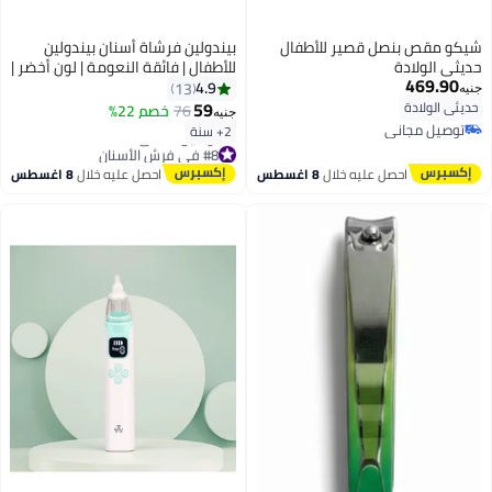
شيكو مقص بنصل قصير للأطفال
بيندولين فرشاة أسنان بيندولين
حديثي الولادة
للأطفال | فائقة النعومة | لون أخضر |
469.90
قاعدة مطاطية | للبنات
4.9
13
جنيه
59
حديثي الولادة
76
خصم 22%
جنيه
توصيل مجاني
2+ سنة
توصيل مجاني
#8 في فرش الأسنان
توصيل مجاني
احصل عليه خلال
8 اغسطس
احصل عليه خلال
8 اغسطس
#8 في فرش الأسنان