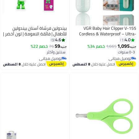
VGR Baby Hair Clipper V-155
بيندولين فرشاة أسنان بيندولين
Cordless & Waterproof – Ultra-
للأطفال | فائقة النعومة | لون أخضر |
Quiet Ceramic Trimmer for Safe
قاعدة مطاطية | للأولاد
4.6
4.0
9
1
Kids Haircuts at Home
59
1,095
1,665
خصم 34%
76
خصم 22%
جنيه
جنيه
Professional Infant & Toddler Hair
0-3 سنوات
سنتين وأكثر
Cutting Kit with Guide Combs,
توصيل مجاني
توصيل مجاني
Rechargeable Battery & Gentle
توصيل مجاني
توصيل مجاني
احصل عليه خلال
8 اغسطس
احصل عليه خلال
8 اغسطس
Precision Trimming