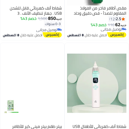
مقص أظافر فاخر من الفولاذ
شفاط أنف كهربائي قابل للشحن
المقاوم للصدأ - قص دقيق وحاد
USB . جهاز تنظيف الأنف . 3
850
لأظافر نظيفة وناعمة، لون أخضر
1,500
خصم 43%
مستويات شفط . رؤوس سيليكون
2.5
12
جنيه
أنيق، تصميم متين للاستخدام
ناعمة . ضوء LED وموسيقى
62
0-3 سنوات
110
خصم 43%
جنيه
اليومي والسفر، مناسب للرجال
مهدئة . سهل التنظيف
توصيل مجاني
توصيل مجاني
والنساء
توصيل مجاني
توصيل مجاني
احصل عليه خلال
8 اغسطس
احصل عليه خلال
8 اغسطس
شفاط أنف كهربائي للأطفال USB
بيتر طقم بيتر ميني كير للأظافر