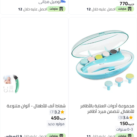
توصيل مجاني
مع غطاء واقي.
770
جنيه
توصيل مجاني
احصل عليه خلال
12
احصل عليه خلال
12
اغسطس
اغسطس
مجموعة أدوات العناية بالأظافر
شفاط أنف للأطفال - ألوان متنوعة
للأطفال، تتضمن مبرد أظافر
3.2
7
كهربائي، مقص أظافر، أدوات
450
3.4
3
جنيه
تشذيب وتزيين أظافر اليدين
150
مولود جديد
جنيه
والقدمين، آمنة للأطفال الرضع
0-3 سنوات
والصغار والنساء، مزودة بإضاءة LED
احصل عليه خلال
11
احصل عليه خلال
9 اغسطس