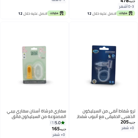
478
جنيه
0-3 أشهر
احصل عليه خلال
12
احصل عليه خلال
12
اغسطس
اغسطس
ترو شفاط أنفي من السيليكون
سفاري فرشاة أسنان سفاري بيبي
الذهبي الحقيقي مع أنبوب شفط،
المصنوعة من السيليكون فائق
205
مناسب للأطفال من عمر 0 ​​أشهر
النعومة - أصفر
5.0
1
جنيه
فما فوق.
165
0+ شهر
جنيه
0+ شهر