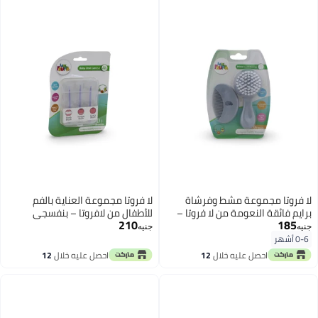
لا فروتا مجموعة مشط وفرشاة
لا فروتا مجموعة العناية بالفم
برايم فائقة النعومة من لا فروتا –
للأطفال من لافروتا – بنفسجي
210
185
رمادي
جنيه
جنيه
0-6 أشهر
احصل عليه خلال
12
احصل عليه خلال
12
اغسطس
اغسطس