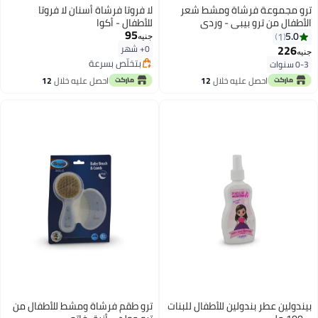
ترو مجموعة فرشاة ومشط شعر
لا فروتا فرشاة أسنان لا فروتا
الأطفال من ترو بيبي - وردي
للأطفال - أكوا
95
5.0
1
جنيه
226
0+ شهر
جنيه
بتخلّص بسرعة
0-3 سنوات
بتخلّص بسرعة
احصل عليه خلال
12
احصل عليه خلال
12
اغسطس
اغسطس
بيندولين عطر بندولين للأطفال للبنات
ترو طقم فرشاة ومشط للأطفال من