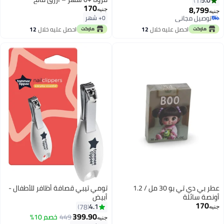
5.0
1
170
8,799
جنيه
جنيه
توصيل مجاني
0+ شهر
توصيل مجاني
احصل عليه خلال
12
احصل عليه خلال
12
اغسطس
اغسطس
عطر بي دي تي بو 30 مل / 1.2
تومي تيبي قصافة أظافر للأطفال -
أونصة سائلة
أبيض
170
4.1
78
جنيه
399.90
449
خصم 10%
جنيه