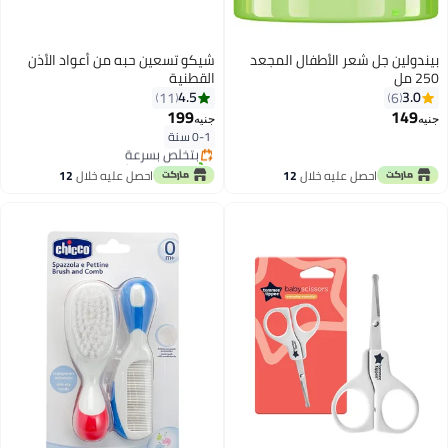
بيندولين جل شعر الأطفال المجعد
شيكو تسعين حبه من أعواد الأذن
250 مل
القطنية
4.5
3.0
11
6
#43 في أدوات الزينة والعناية الصحية
199
149
جنيه
جنيه
أقل سعر في 7 يوم
0-1 سنة
بتخلّص بسرعة
تم بيع +10 مؤخرًا
#43 في أدوات الزينة والعناية الصحية
احصل عليه خلال
12
احصل عليه خلال
12
اغسطس
اغسطس