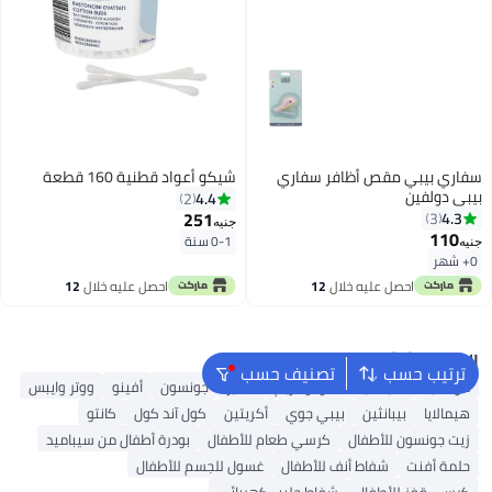
سفاري بيبي مقص أظافر سفاري
شيكو أعواد قطنية 160 قطعة
بيبي دولفين
4.4
2
251
4.3
3
جنيه
110
0-1 سنة
جنيه
0+ شهر
احصل عليه خلال
12
احصل عليه خلال
12
اغسطس
اغسطس
البحث الشائع
ترتيب حسب
تصنيف حسب
موستيلا
سيباميد
سودوكريم
هجيز
جونسون
أفينو
ووتر وايبس
هيمالايا
بيبانثين
بيبي جوي
أكريتين
كول آند كول
كانتو
زيت جونسون للأطفال
كرسي طعام للأطفال
بودرة أطفال من سيباميد
حلمة أفنت
شفاط أنف للأطفال
غسول للجسم للأطفال