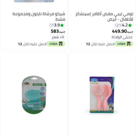
تومي تيبي مقص أظافر إسينشالز
شيكو فرشاة نايلون ومجموعة
للأطفال - أبيض
مشط
3.9
4.2
7
21
583
449.90
جنيه
جنيه
حديثي الولادة
0+ شهر
احصل عليه خلال
12
احصل عليه خلال
12
اغسطس
اغسطس