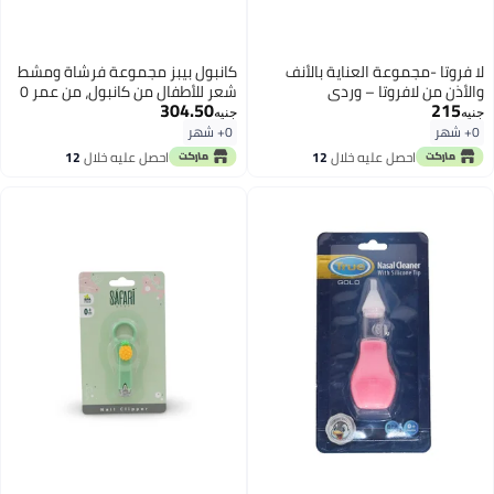
لا فروتا -مجموعة العناية بالأنف
كانبول بيبز مجموعة فرشاة ومشط
والأذن من لافروتا – وردي
شعر للأطفال من كانبول، من عمر 0 ​​
304.50
215
شهر فما فوق - أزرق فاتح
جنيه
جنيه
0+ شهر
0+ شهر
احصل عليه خلال
12
احصل عليه خلال
12
اغسطس
اغسطس