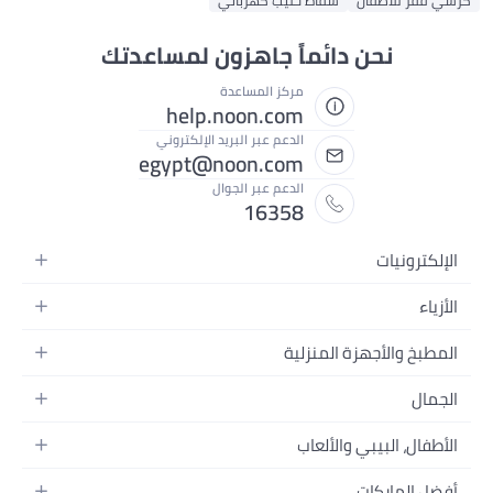
كرسي قفز للأطفال
شفاط حليب كهربائي
نحن دائماً جاهزون لمساعدتك
مركز المساعدة
help.noon.com
الدعم عبر البريد الإلكتروني
egypt@noon.com
الدعم عبر الجوال
16358
الإلكترونيات
الهواتف المتحركة
الأزياء
أجهزة التابلت
أزياء نسائية
المطبخ والأجهزة المنزلية
أجهزة الكمبيوتر المحمولة
أزياء رجالية
المطبخ وأدوات الطعام
الأجهزة المنزلية
الجمال
أزياء البنات
مستلزمات السرير
الكاميرات والصور وتسجيل الفيديو
العطور النسائية
أزياء الأولاد
الأطفال، البيبي والألعاب
مستلزمات الحمام
التلفزيونات
عطور الرجال
ساعات يد للرجال
عربات الأطفال وإكسسواراتها
ديكورات المنازل
سماعات الرأس
أفضل الماركات