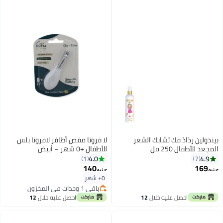
بيندولين رذاذ فك تشابك الشعر
لا فروتا مقص أظافر لافروتا بلس
المجعد للأطفال 250 مل
للأطفال +0 شهر – أبيض
4.0
4.9
1
7
140
169
جنيه
جنيه
0+ شهر
باقي 1 وحدات في المخزون
باقي 1 وحدات في المخزون
احصل عليه خلال
12
احصل عليه خلال
12
اغسطس
اغسطس