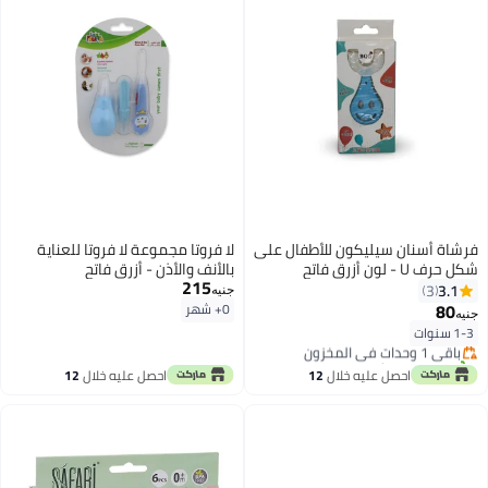
فرشاة أسنان سيليكون للأطفال على
لا فروتا مجموعة لا فروتا للعناية
شكل حرف U - لون أزرق فاتح
بالأنف والأذن - أزرق فاتح
215
3.1
3
جنيه
80
0+ شهر
جنيه
1-3 سنوات
باقي 1 وحدات في المخزون
تم بيع +10 مؤخرًا
باقي 1 وحدات في المخزون
احصل عليه خلال
12
احصل عليه خلال
12
اغسطس
اغسطس