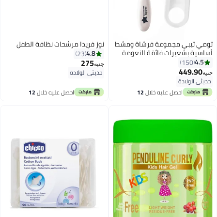
تومي تيبي مجموعة فرشاة ومشط
نوز فريدا مرشحات نظافة الطفل
أساسية بشعيرات فائقة النعومة
4.8
23
مناسبة للمواليد الجدد، عبوة من 2 -
275
4.5
150
جنيه
أبيض
449.90
حديثي الولادة
جنيه
حديثي الولادة
احصل عليه خلال
12
احصل عليه خلال
12
اغسطس
اغسطس