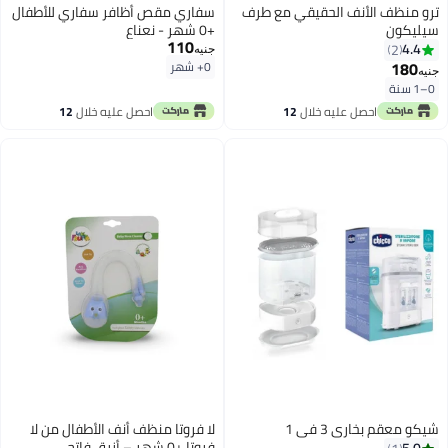
ترو منظف الأنف الحقيقي مع طرف
سفاري مقص أظافر سفاري للأطفال
سيليكون
+0 شهر - نعناع
110
4.4
2
جنيه
180
0+ شهر
جنيه
0–1 سنة
احصل عليه خلال
12
احصل عليه خلال
12
اغسطس
اغسطس
شيكو معقم بخاري 3 في 1
لا فروتا منظف ​​أنف الأطفال من لا
فروتا +0 شهر – أزرق فاتح