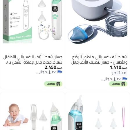
شفاط أنف كهربائي متطور للرضّع
جهاز شفط الأنف الكهربائي للأطفال،
والأطفال - جهاز تنظيف الأنف قابل
شفاط مخاط قابل لإعادة الشحن بـ 3
2,450
1,410
لإعادة الشحن بقوة شفط احترافية -
مستويات قوة، 3 رؤوس سيليكون
جنيه
جنيه
توصيل مجاني
آمن وصحي لإزالة المخاط والإفرازات
آمنة، تصميم مانع للارتجاع
0-6 أشهر
توصيل مجاني
للمواليد والكبار
توصيل مجاني
توصيل مجاني