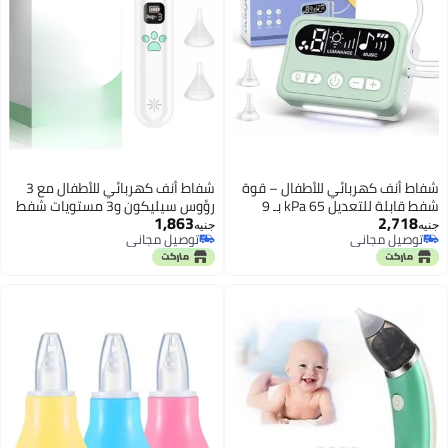
شفاط أنف كهربائي للأطفال – قوة
شفاط أنف كهربائي للأطفال مع 3
شفط قابلة للتعديل 65 kPa بـ 9
رؤوس سيليكون و3 مستويات شفط
1,863
2,718
مستويات، لتنظيف أنف الرضع
وتصميم مضاد للارتجاع لتنظيف أنف
جنيه
جنيه
توصيل مجاني
توصيل مجاني
والأطفال الصغار بلطف مع إضاءة
الرضع بلطف
توصيل مجاني
توصيل مجاني
ليلية مريحة