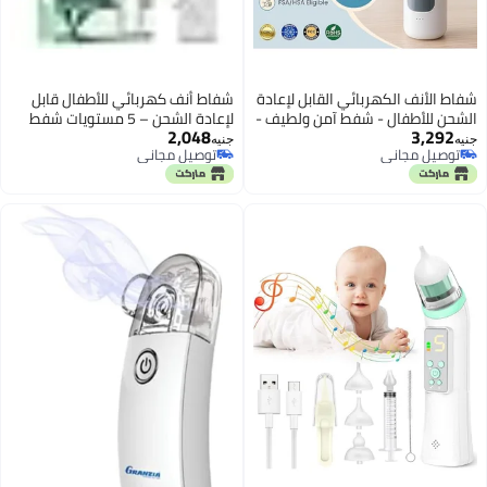
شفاط الأنف الكهربائي القابل لإعادة
شفاط أنف كهربائي للأطفال قابل
الشحن للأطفال - شفط آمن ولطيف -
لإعادة الشحن – 5 مستويات شفط
2,048
3,292
قوة شفط قابلة للتعديل، مزود
مع 3 فوهات سيليكون لحديثي
جنيه
جنيه
توصيل مجاني
توصيل مجاني
بموسيقى وإضاءة مريحة - عملي
الولادة والرضع
توصيل مجاني
توصيل مجاني
وسهل الاستخدام