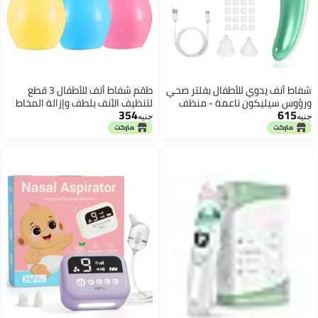
شفاط أنف يدوي للأطفال بفلتر صحي
طقم شفاط أنف للأطفال 3 قطع
ورؤوس سيليكون ناعمة - منظف
لتنظيف الأنف بلطف وإزالة المخاط
354
615
أنف آمن وفعال للمواليد والرضع
للرضع والأطفال الصغار أداة عناية
جنيه
جنيه
لتنظيف المخاط وتسهيل التنفس
آمنة وسهلة الاستخدام