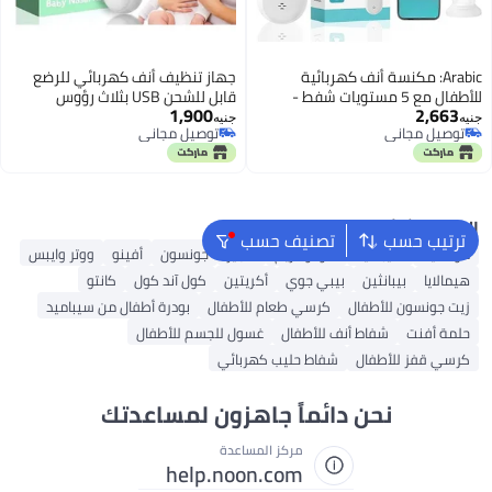
Arabic: مكنسة أنف كهربائية
جهاز تنظيف أنف كهربائي للرضع
للأطفال مع 5 مستويات شفط -
قابل للشحن USB بثلاث رؤوس
1,900
2,663
إضاءة LED وموسيقى لتهدئة
سيليكون و3 مستويات شفط مع
جنيه
جنيه
توصيل مجاني
توصيل مجاني
الطفل - منظف أنف محمول قابل
موسيقى وإضاءة لراحة الطفل
توصيل مجاني
توصيل مجاني
لإعادة الشحن مع 3 رؤوس سيليكون
البحث الشائع
ترتيب حسب
تصنيف حسب
موستيلا
سيباميد
سودوكريم
هجيز
جونسون
أفينو
ووتر وايبس
هيمالايا
بيبانثين
بيبي جوي
أكريتين
كول آند كول
كانتو
زيت جونسون للأطفال
كرسي طعام للأطفال
بودرة أطفال من سيباميد
حلمة أفنت
شفاط أنف للأطفال
غسول للجسم للأطفال
كرسي قفز للأطفال
شفاط حليب كهربائي
نحن دائماً جاهزون لمساعدتك
مركز المساعدة
help.noon.com