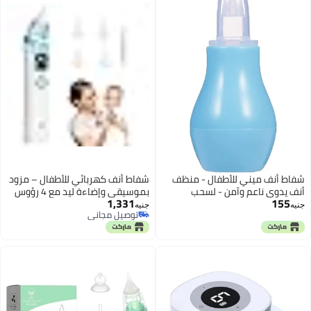
شفاط أنف ميني للأطفال - منظف
شفاط أنف كهربائي للأطفال – مزود
أنف يدوي ناعم وآمن - لسحب
بموسيقى وإضاءة ليد مع 4 رؤوس
1,331
155
المخاط وتنظيف أنف المواليد
سيليكون وملقاط لتنظيف أنف
جنيه
جنيه
توصيل مجاني
والرضع - قطعة واحدة (سهل
الرضع
توصيل مجاني
الاستخدام والتعقيم)