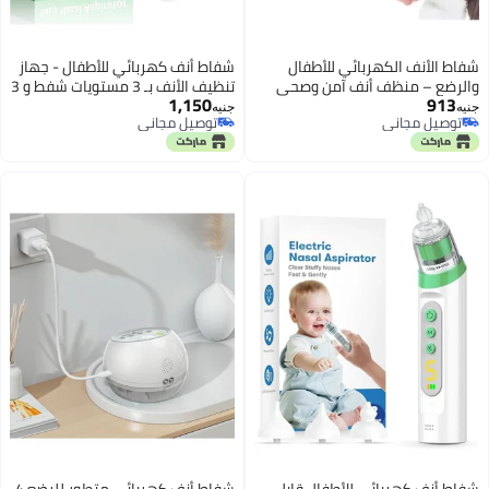
شفاط الأنف الكهربائي للأطفال
شفاط أنف كهربائي للأطفال - جهاز
والرضع – منظف أنف آمن وصحي
تنظيف الأنف بـ 3 مستويات شفط و 3
1,150
913
بمستويات شفط قابلة للتعديل –
رؤوس سيليكون ناعمة - مضاد
جنيه
جنيه
توصيل مجاني
توصيل مجاني
جهاز سحب المخاط المحمول
للارتجاع وآمن تماماً لحديثي الولادة
توصيل مجاني
توصيل مجاني
واللطيف، خالي من BPA
والأطفال