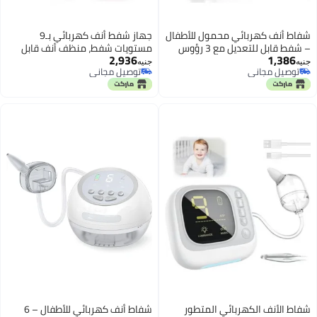
شفاط أنف كهربائي محمول للأطفال
جهاز شفط أنف كهربائي بـ9
– شفط قابل للتعديل مع 3 رؤوس
مستويات شفط، منظف أنف قابل
2,936
1,386
سيليكون ناعمة للمواليد والرضع
للشحن برؤوس سيليكون ناعمة
جنيه
جنيه
توصيل مجاني
توصيل مجاني
للاستخدام للأطفال والكبار
توصيل مجاني
توصيل مجاني
شفاط الأنف الكهربائي المتطور
شفاط أنف كهربائي للأطفال – 6