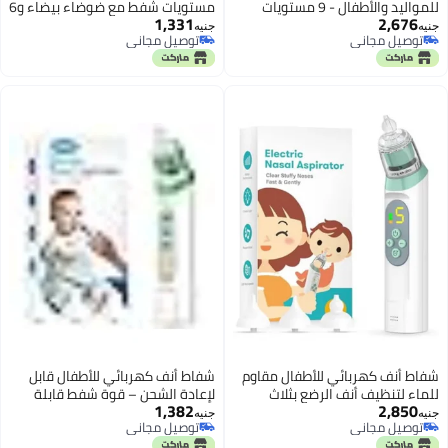
للمواليد والأطفال - 9 مستويات
مستويات شفط مع ضوضاء بيضاء و6
1,331
2,676
شفط قوية وقابلة للتعديل - مزود
موسيقى و3 إضاءات ليلية للرضع
جنيه
جنيه
توصيل مجاني
توصيل مجاني
بموسيقى وإضاءة مدمجة لتهدئة
والأطفال الصغار
توصيل مجاني
توصيل مجاني
الطفل وتنظيف الأنف بفعالية
شفاط أنف كهربائي للأطفال مقاوم
شفاط أنف كهربائي للأطفال قابل
للماء لتنظيف أنف الرضع بثلاث
لإعادة الشحن – قوة شفط قابلة
1,382
2,850
رؤوس سيليكون ومستويات شفط
للتعديل مع 3 قطع سيليكون، مقاوم
جنيه
جنيه
توصيل مجاني
توصيل مجاني
متعددة مع موسيقى وإضاءة
للماء مع موسيقى وإضاءة
توصيل مجاني
توصيل مجاني
لتهدئة الطفل أثناء الاستخدام