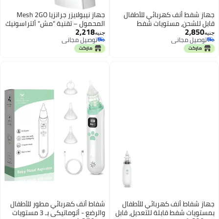
جهاز شفط أنف كهربائي للأطفال
جهاز نيبولايزر جرانزيا Mesh 2GO
قابل للشحن، مستويات شفط
المحمول – تقنية "مش" ألتراسونيك
2,218
2,850
متعددة، تصميم مقاوم للماء، رؤوس
قابلة للشحن – نيبولايزر يدوي بـ دقة
جنيه
جنيه
توصيل مجاني
توصيل مجاني
سيليكون ناعمة، هادئ مع خصائص
عالية للأطفال والكبار
توصيل مجاني
توصيل مجاني
مهدئة
جهاز شفاط أنف كهربائي للأطفال
شفاط أنف كهربائي مطور للأطفال
بمستويات شفط قابلة للتعديل، قابل
والرضع - أتوماتيكي بـ 3 مستويات