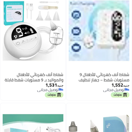
شفاط أنف كهربائي للأطفال 9
شفاط أنف كهربائي للأطفال
مستويات شفط – جهاز تنظيف
والمواليد بـ 9 مستويات شفط قابلة
1,531
1,552
إفرازات الأنف قابل لإعادة الشحن مع
للتعديل - منظف أنف قابل للشحن
جنيه
جنيه
توصيل مجاني
توصيل مجاني
ضوء وموسيقى مهدئة و3 أطراف
مزود بإضاءة ليلية وأناشيد أطفال -
توصيل مجاني
توصيل مجاني
سيليكون
جهاز سحب مخاط احترافي