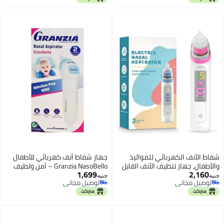
شفاط الأنف الكهربائي للمواليد
جهاز شفاط أنف كهربائي للأطفال
والأطفال، جهاز تنظيف الأنف القابل
Granzia NasoBello – آمن ولطيف
1,699
2,160
للشحن بـ 5 مستويات شفط، مزود بـ
مع فوهة سيليكون، مقاوم للماء
جنيه
جنيه
توصيل مجاني
توصيل مجاني
3 رؤوس سيليكون ناعمة وخاصية
وسهل التنظيف مع أكواب يمكن
توصيل مجاني
توصيل مجاني
الموسيقى والإضاءة لتهدئة الطفل
التخلص منها