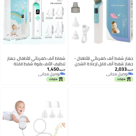
جهاز شفط أنف كهربائي للأطفال -
شفاط أنف كهربائي للأطفال، جهاز
جهاز شفط أنف قابل لإعادة الشحن
تنظيف الأنف بقوة شفط قابلة
1,450
2,033
عبر منفذ USB مع 6 مستويات شفط
للتعديل مع رؤوس سيليكون، قابل
جنيه
جنيه
توصيل مجاني
توصيل مجاني
ورأسين من السيليكون - منظف أنف
للشحن مع شاشة وتصميم مقاوم
توصيل مجاني
توصيل مجاني
احترافي للأطفال حديثي الولادة
للماء
والأطفال الصغار