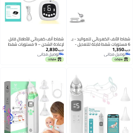
شفاط الأنف الكهربائي للمواليد - بـ
شفاط أنف كهربائي للأطفال قابل
6 مستويات شفط قابلة للتعديل -
لإعادة الشحن – 9 مستويات شفط
2,830
1,350
منظف أنف قابل للشحن مزود
مع 5 رؤوس سيليكون صالحة
جنيه
جنيه
توصيل مجاني
توصيل مجاني
بإضاءة Led وموسيقى هادئة
للطعام، إضاءة ليلية ووظيفة تهدئة
توصيل مجاني
توصيل مجاني
بأغاني الحضانة، أبيض