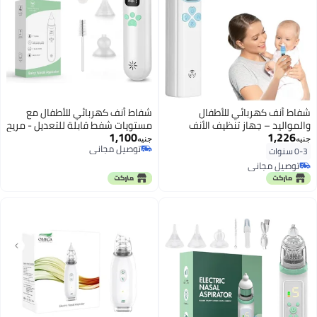
شفاط أنف كهربائي للأطفال
شفاط أنف كهربائي للأطفال مع
والمواليد – جهاز تنظيف الأنف
مستويات شفط قابلة للتعديل - مريح
1,100
1,226
الأوتوماتيكي بموسيقى هادئة
لانسداد الأنف لحديثي الولادة والرضع
جنيه
جنيه
توصيل مجاني
وإضاءة LED – مزود بـ 4 رؤوس
- يتميز بموسيقى مهدئة وإضاءة
0-3 سنوات
توصيل مجاني
سيليكون طبية وملقاط
مريحة - نظام صحي لمنع الارتجاع
توصيل مجاني
لإزالة المخاط بلطف
توصيل مجاني