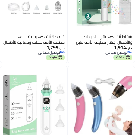
شفاط أنف كهربائي للمواليد
شفاطة أنف كهربائية – جهاز
والأطفال، جهاز تنظيف الأنف قابل
تنظيف الأنف بلطف وفعالية للأطفال
1,799
1,914
للشحن بـ 5 مستويات شفط و3 رؤوس
والرضّع
جنيه
جنيه
توصيل مجاني
توصيل مجاني
سيليكون طبية، حل لطيف وهادئ
توصيل مجاني
توصيل مجاني
لعلاج انسداد الأنف.