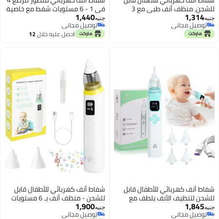
شفاط أنف كهربائي للأطفال قابل
شفاط أنف كهربائي متطور للرضع 4
للشحن، منظف أنف طبي مع 3
في 1 - 6 مستويات شفط مع خاصية
1,440
1,314
رؤوس سيليكون وقوة شفط قابلة
الضوضاء البيضاء (White Noise) -
جنيه
جنيه
توصيل مجاني
توصيل مجاني
للتعديل، مزود بموسيقى وإضاءة
مزود بـ 6 أغاني وإضاءة ليلية
توصيل مجاني
توصيل مجاني
احصل عليه خلال
12
لتهدئة الرضع.
مهدئة - منظف أنف عميق
اغسطس
للمواليد والأطفال
شفاط أنف كهربائي للأطفال قابل
شفاط أنف كهربائي للأطفال قابل
للشحن لتنظيف الأنف بلطف مع
للشحن - منظف أنف بـ 6 مستويات
1,900
1,845
شفط تلقائي وموسيقى وضوء
شفط ورؤوس سيليكون مع خاصية
جنيه
جنيه
توصيل مجاني
توصيل مجاني
لراحة الرضع أثناء الاستخدام
الموسيقى وشاشة LCD للرضع