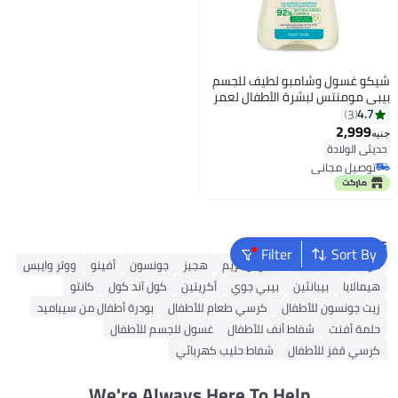
شيكو غسول وشامبو لطيف للجسم
بيبي مومنتس لبشرة الأطفال لعمر
منذ الولادة فما فوق سعة 500 مل
4.7
3
2,999
جنيه
حديثي الولادة
توصيل مجاني
توصيل مجاني
Popular Searches
Filter
Sort By
موستيلا
سيباميد
سودوكريم
هجيز
جونسون
أفينو
ووتر وايبس
هيمالايا
بيبانثين
بيبي جوي
أكريتين
كول آند كول
كانتو
زيت جونسون للأطفال
كرسي طعام للأطفال
بودرة أطفال من سيباميد
حلمة أفنت
شفاط أنف للأطفال
غسول للجسم للأطفال
كرسي قفز للأطفال
شفاط حليب كهربائي
We're Always Here To Help