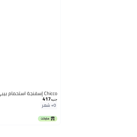
فرش الأسنان
مشايات الأطفال
واقيات المقابس
كراسي الأطفال الطويلة
Chicco إسفنجة استحمام بيبي شيكو - (بيج)
417
جنيه
0+ شهر