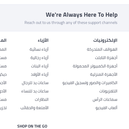
We're Always Here To Help
Reach out to us through any of these support channels
الإلكترونيات
الأزياء
المط
الهواتف المتحركة
أزياء نسائية
المط
أجهزة التابلت
أزياء رجالية
مستل
أجهزة الكمبيوتر المحمولة
أزياء البنات
مستل
الأجهزة المنزلية
أزياء الأولاد
ديكو
الكاميرات والصور وتسجيل الفيديو
ساعات يد للرجال
الأج
التلفزيونات
ساعات يد للنساء
الأد
سماعات الرأس
النظارات
مستل
ألعاب الفيديو
الأمتعة والحقائب
تخزي
SHOP ON THE GO