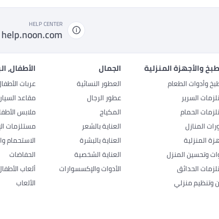
HELP CENTER
help.noon.com
بخ والأجهزة المنزلية
الجمال
الأطفال، ال
بخ وأدوات الطعام
العطور النسائية
عربات الأطفا
زمات السرير
عطور الرجال
مقاعد السيار
زمات الحمام
المكياج
ملابس الأطفا
رات المنازل
العناية بالشعر
مستلزمات الإ
هزة المنزلية
العناية بالبشرة
الاستحمام وال
وات وتحسين المنزل
العناية الشخصية
الحفاضات
زمات الحدائق
الأدوات والإكسسوارات
ألعاب الأطفال
ن وتنظيم منزلي
الألعاب