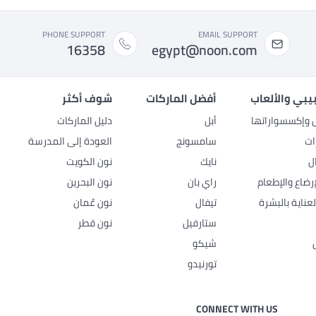
PHONE SUPPORT
EMAIL SUPPORT
16358
egypt@noon.com
بيبي والألعاب
أفضل الماركات
شوف أكثر
ل وإكسسواراتها
أبل
دليل الماركات
ات
سامسونج
العودة إلى المدرسة
ل
نايك
نون الكويت
رضاع والإطعام
راي بان
نون البحرين
عناية بالبشرة
تيفال
نون عُمان
ستارفيل
نون قطر
شيكو
تورنيدو
CONNECT WITH US