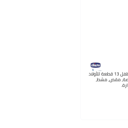
شيكو طقم أدوات العناية بالطفل 13 قطعة للأولاد
صة، مقص، مشط،
رة.