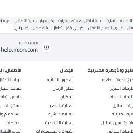
الرضاعة
لهاية
عربة أطفال مع مقعد سيارة
إكسسوارات عربة الأطفال
عربة أ
فال
غسول للجسم للأطفال
كرسي قفز للأطفال
شفاط حليب كهربائي
HELP CENTER
help.noon.com
بخ والأجهزة المنزلية
الجمال
الأطفال، ال
بخ وأدوات الطعام
العطور النسائية
عربات الأطفا
زمات السرير
عطور الرجال
مقاعد السيار
زمات الحمام
المكياج
ملابس الأطفا
رات المنازل
العناية بالشعر
مستلزمات الإ
هزة المنزلية
العناية بالبشرة
الاستحمام وال
وات وتحسين المنزل
العناية الشخصية
الحفاضات
زمات الحدائق
الأدوات والإكسسوارات
ألعاب الأطفال