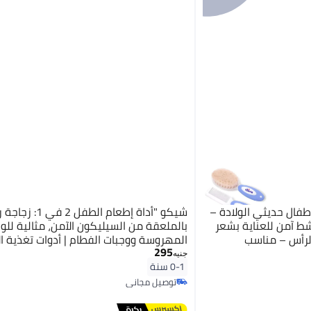
ال حديثي الولادة –
شيكو "أداة إطعام الطفل 2 
ط آمن للعناية بشعر
بالملعقة من السيليكون الآمن، مثالية للو
لرأس – مناسب
المهروسة ووجبات الفطام | أدوات تغذية ال
295
مستلزمات الرضاعة، قنينة إطعام الطفل"_ 
جنيه
إطعام الرضع ـ مستلزمات اطفال ـ منتجات ال
0-1 سنة
بالطفل ـ زجاجه إطعام بالمعلقه
توصيل مجاني
توصيل مجاني