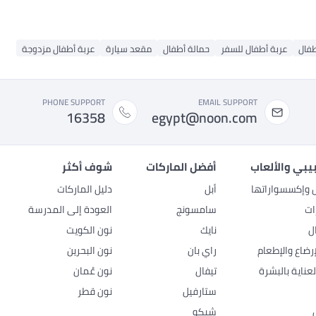
طفال
عربة أطفال للسفر
حمالة أطفال
مقعد سيارة
عربة أطفال مزدوجة
PHONE SUPPORT
EMAIL SUPPORT
16358
egypt@noon.com
بيبي والألعاب
أفضل الماركات
شوف أكثر
ل وإكسسواراتها
أبل
دليل الماركات
ات
سامسونج
العودة إلى المدرسة
ل
نايك
نون الكويت
رضاع والإطعام
راي بان
نون البحرين
عناية بالبشرة
تيفال
نون عُمان
ستارفيل
نون قطر
شيكو