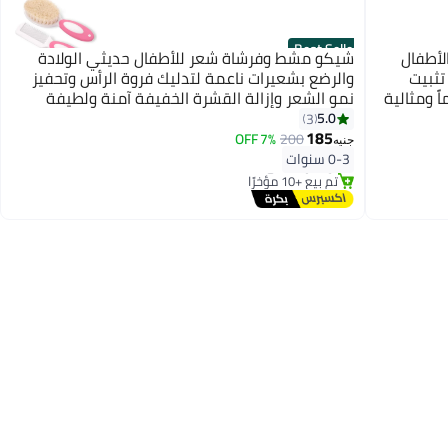
Best Seller
لأطفال
شيكو مشط وفرشاة شعر للأطفال حديثي الولادة
تثبيت
والرضع بشعيرات ناعمة لتدليك فروة الرأس وتحفيز
كاب، خالية من BPA تماماً ومثالية
نمو الشعر وإزالة القشرة الخفيفة آمنة ولطيفة
للاستخدام اليومي
5.0
3
185
7% OFF
200
جنيه
#1 في أطقم الفرش والأمشاط
0-3 سنوات
توصيل مجاني
تم بيع +10 مؤخرًا
#1 في أطقم الفرش والأمشاط