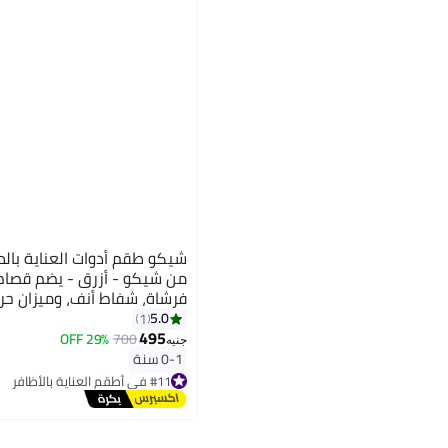
من شيكو - أزرق - يضم قصا
فرشاة، شفاط أنف، وميزان حرا
5.0
1
495
29% OFF
700
جنيه
0-1 سنة
#11 في أطقم العناية بالأظافر
توصيل مجاني
#11 في أطقم العناية بالأظافر