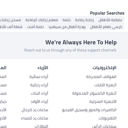
Popular Searches
عضاضة للأطفال
زجاجة رضاعة
حلمة
معقم زجاجات الرضاعة
مسخن زجاجات 
كرسي طعام للأطفال
بودرة أطفال من سيباميد
حلمة أفنت
شفاط أنف للأط
We're Always Here To Help
Reach out to us through any of these support channels
الإلكترونيات
الأزياء
المط
الهواتف المتحركة
أزياء نسائية
المط
أجهزة التابلت
أزياء رجالية
مستل
أجهزة الكمبيوتر المحمولة
أزياء البنات
مستل
الأجهزة المنزلية
أزياء الأولاد
ديكو
الكاميرات والصور وتسجيل الفيديو
ساعات يد للرجال
الأج
التلفزيونات
ساعات يد للنساء
الأد
سماعات الرأس
النظارات
مستل