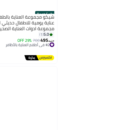
Best Seller
عناية يومية للاطفال حديثي ا
مجموعة ادوات العناية الصحي
5.0
1
495
29% OFF
700
جنيه
#2 في أطقم العناية بالأظافر
توصيل مجاني
#2 في أطقم العناية بالأظافر