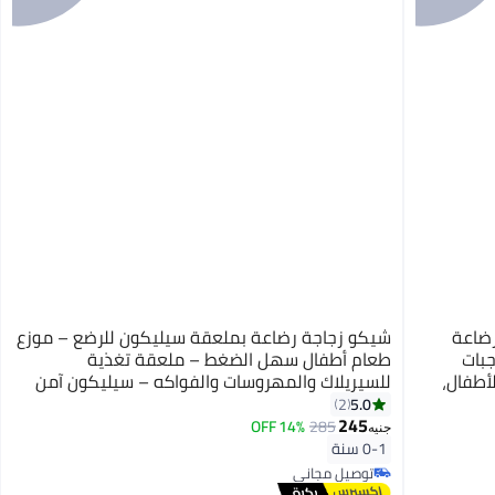
في 1: زجاجة رضاعة
شيكو زجاجة رضاعة بملعقة سيليكون للرضع – موزع
جبات
طعام أطفال سهل الضغط – ملعقة تغذية
أطفال،
للسيريلاك والمهروسات والفواكه – سيليكون آمن
أدوات
خالٍ من BPA
5.0
2
عناية
245
14% OFF
285
جنيه
0-1 سنة
توصيل مجاني
توصيل مجاني