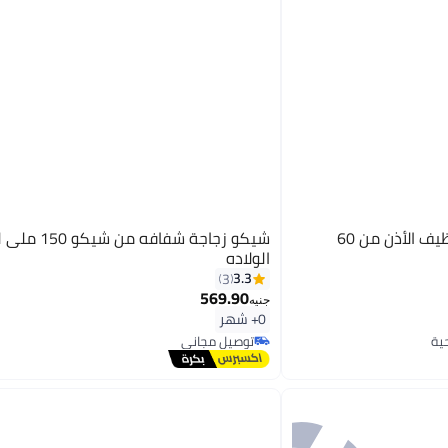
شيكو عبوة أعواد قطنية لتنظيف الأذن من 60
شيكو زجاجة شفافه من
الولاده
3.3
3
569.90
جنيه
0+ شهر
توصيل مجاني
توصيل مجاني