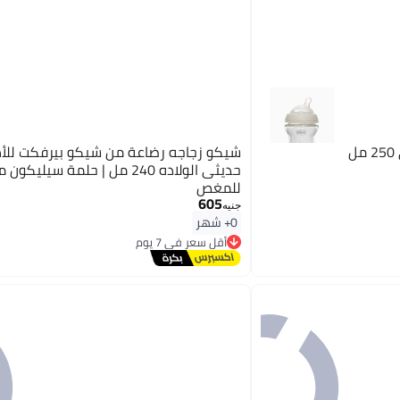
شيكو زجاجه رضاعة من شيكو بيرفكت للأ
حديثى الولاده 240 مل | حلمة سيليك
للمغص
605
جنيه
0+ شهر
أقل سعر في 7 يوم
توصيل مجاني
أقل سعر في 7 يوم