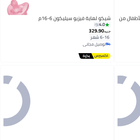
أطفال من
شيكو لهاية فيزيو سيليكون 6-16م
4.0
9
329.90
جنيه
6-16 شهر
توصيل مجاني
توصيل مجاني