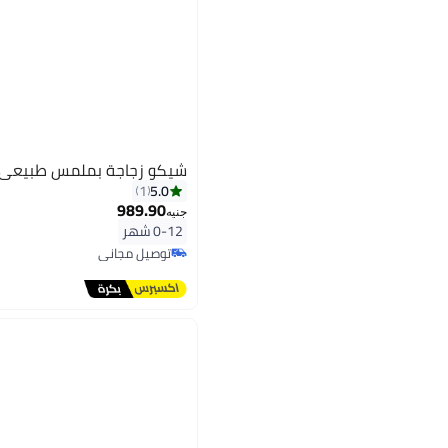
شيكو زجاجة بملمس طبيعي 250 مل
5.0
1
989.90
جنيه
0-12 شهر
توصيل مجاني
توصيل مجاني