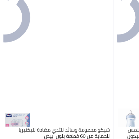
ملمس
شيكو مجموعة وسائد للثدي مضادة للبكتيريا
لسيليكون
للحماية من 60 قطعة بلون أبيض