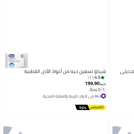
 شيكو 150 ملى لحديثى
شيكو تسعين حبه من أعواد الأذن القطنية
4.5
11
199.90
جنيه
0-1 سنة
#43 في أدوات الزينة والعناية الصحية
أقل سعر في 7 يوم
توصيل مجاني
تم بيع +10 مؤخرًا
#43 في أدوات الزينة والعناية الصحية