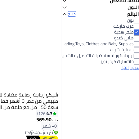
مضاد للمغص
فرش تنظيف
بطانية قماط
واقيات الحلمات
الكل أدوات طحن وتخزين الطعام
آخر 60 يوماً
لا
اللون
5
2.3
صانعي طعام الأطفال
البائع
مسح
أبيض
متعدد الألوان
نون
عرب ماركت
شفاف
وردي
متجر هدية
هابى كيدو
أزرق
أخضر
Our Kids for Trading Toys, Clothes and Baby Supplies
سمارت شوب
برتقالي
فضي
زيرو استور لمستحضرات التجميل و الشحن
فانتستيك كيدز تويز
عرض الكل
شيكو زجاجة رضاعة مضادة 
طبيعي من عمر 0 
سعة 150 مل مع حلمة من
مناسبة للرضاعة الطبيعية ا
4.3
126
569.90
جنيه
#4 في زجاجات الرضاعة
0+ شهر
توصيل مجاني
تم بيع +40 مؤخرًا
#4 في زجاجات الرضاعة