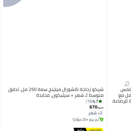
ملمس
شيكو زجاجة ناتشورال فيلينج سعة 250 مل، تدفق
 0 شهر + زجاجة أطفال سعة 150 مل مع
متوسط 2 شهر + سيليكون، محايدة
 للرضاعة
4.7
18
670
جنيه
#13 في زجاجات الرضاعة
2+ شهر
توصيل مجاني
تم بيع +20 مؤخرًا
#13 في زجاجات الرضاعة