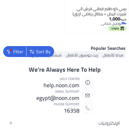
Filter
Sort By
ب للبنات الرضع
We're Alwa
help.
E
egypt@
P