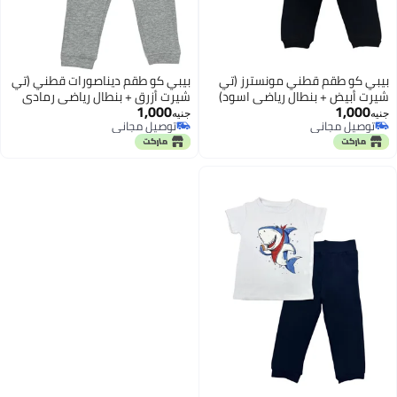
ي كو طقم ديناصورات قطني (تي
ت أزرق + بنطال رياضي رمادي
1,000
ح)
ه
توصيل مجاني
توصيل مجاني