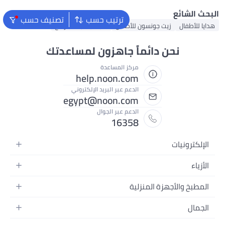
ترتيب حسب
تصنيف حسب
لأطفال
شبشب للبنات الرضع
ً جاهزون لمساعدتك
كز المساعدة
help.noon.co
دعم عبر البريد الإلكتروني
egypt@noon.co
دعم عبر الجوال
1635
ة
ة
الفيديو