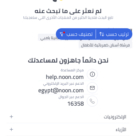
لم نعثر على ما تبحث عنه
تابع البحث فلدينا الكثير من المنتجات الأخرى التي ستعجبك!
البحث الشائع
ترتيب حسب
تصنيف حسب
بيبي جوي
هجيز
فاين بيبي
بامبرز
سانيتا بامبي
فرشاة أسنان كهربائية للأطفال
نحن دائماً جاهزون لمساعدتك
مركز المساعدة
help.noon.com
الدعم عبر البريد الإلكتروني
egypt@noon.com
الدعم عبر الجوال
16358
الإلكترونيات
الهواتف المتحركة
الأزياء