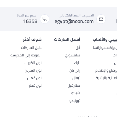
الدعم عبر البريد الإلكتروني
الدعم عبر الجوال
16358
egypt@noon.com
بيبي والألعاب
أفضل الماركات
شوف أكثر
ل وإكسسواراتها
أبل
دليل الماركات
ات
سامسونج
العودة إلى المدرسة
ل
نايك
نون الكويت
رضاع والإطعام
راي بان
نون البحرين
عناية بالبشرة
تيفال
نون عُمان
ستارفيل
نون قطر
شيكو
تورنيدو