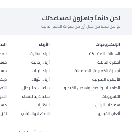
نحن دائماً جاهزون لمساعدتك
تواصل معنا من خلال أي من قنوات الدعم التالية:
الإلكترونيات
الأزياء
المط
الهواتف المتحركة
أزياء نسائية
المط
أجهزة التابلت
أزياء رجالية
مستل
أجهزة الكمبيوتر المحمولة
أزياء البنات
مستل
الأجهزة المنزلية
أزياء الأولاد
ديكو
الكاميرات والصور وتسجيل الفيديو
ساعات يد للرجال
الأج
التلفزيونات
ساعات يد للنساء
الأد
سماعات الرأس
النظارات
مستل
ألعاب الفيديو
الأمتعة والحقائب
تخزي