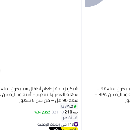
ليكون بملعقة –
شيكو زجاجة إطعام أطفال سيليكون بملع
سهلة العصر والتقديم – آمنة وخالية من BPA –
سعة 90 مل – من سن 6 شهور
4.0
33
210
321.10
خصم 34%
جنيه
6+ أشهر
#18 في زجاجات الرضاعة
توصيل مجاني