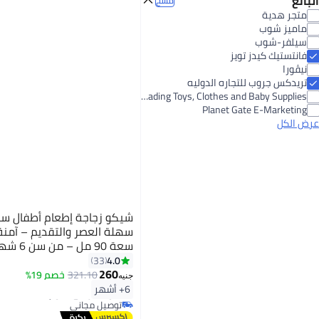
البائع
مسح
متجر هدية
5
3.7
ماميز شوب
سيلفر-شوب
فانتستيك كيدز تويز
نيڤورا
تريدكس جروب للتجاره الدوليه
Our Kids for Trading Toys, Clothes and Baby Supplies
Planet Gate E-Marketing
عرض الكل
شيكو زجاجة إطعام أطفال سي
سعة 90 مل – من سن 6 شهور
4.0
33
260
321.10
خصم 19%
جنيه
#34 في زجاجات الرضاعة
6+ أشهر
أقل سعر في 7 يوم
توصيل مجاني
#34 في زجاجات الرضاعة