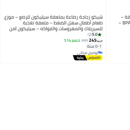
قة –
شيكو زجاجة رضاعة بملعقة سيليكون للرضع – موزع
سهلة العصر والتقديم – آمنة وخالية من BPA –
طعام أطفال سهل الضغط – ملعقة تغذية
للسيريلاك والمهروسات والفواكه – سيليكون آمن
خالٍ من BPA
5.0
2
245
285
خصم 14%
جنيه
0-1 سنة
توصيل مجاني
توصيل مجاني