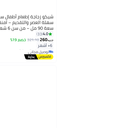
شيكو زجاجة إطعام أطفال سي
سعة 90 مل – من سن 6 شهور
4.0
33
260
321.10
خصم 19%
جنيه
#24 في زجاجات الرضاعة
6+ أشهر
أقل سعر في 7 يوم
توصيل مجاني
#24 في زجاجات الرضاعة