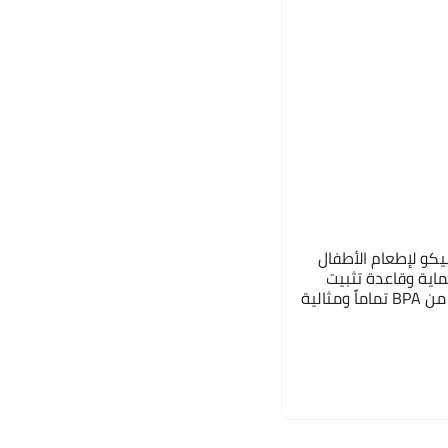
كو لإطعام الأطفال
اية وقاعدة تثبيت
شفط مانعة للانسكاب، خالية من BPA تماماً ومثالية