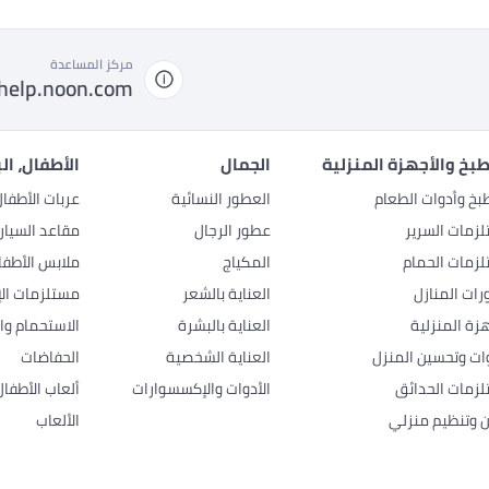
مركز المساعدة
help.noon.com
بخ والأجهزة المنزلية
الجمال
الأطفال، ال
بخ وأدوات الطعام
العطور النسائية
عربات الأطفا
زمات السرير
عطور الرجال
مقاعد السيار
زمات الحمام
المكياج
ملابس الأطفا
رات المنازل
العناية بالشعر
مستلزمات الإ
هزة المنزلية
العناية بالبشرة
الاستحمام وال
وات وتحسين المنزل
العناية الشخصية
الحفاضات
زمات الحدائق
الأدوات والإكسسوارات
ألعاب الأطفال
ن وتنظيم منزلي
الألعاب