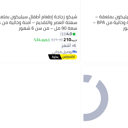
ليكون بملعقة –
شيكو زجاجة إطعام أطفال سيليكون بملع
سهلة العصر والتقديم – آمنة وخالية من BPA –
سعة 90 مل – من سن 6 شهور
4.0
33
210
321.10
خصم 34%
جنيه
6+ أشهر
توصيل مجاني
توصيل مجاني