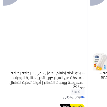
قة –
شيكو "أداة إطعام الطفل 2 في 1: زجاجة رضاعة
سهلة العصر والتقديم – آمنة وخالية من BPA –
بالملعقة من السيليكون الآمن، مثالية للوجبات
المهروسة ووجبات الفطام | أدوات تغذية الأطفال،
295
مستلزمات الرضاعة، قنينة إطعام الطفل"_ أدوات
جنيه
إطعام الرضع ـ مستلزمات اطفال ـ منتجات العناية
0-1 سنة
بالطفل ـ زجاجه إطعام بالمعلقه
توصيل مجاني
توصيل مجاني