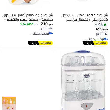
شيكو حلمة فيزيو من السيليكون
شيكو زجاجة إطعام أطفال سيليكون
بتدفق بطيء للأطفال من عمر
بملعقة – سهلة العصر والتقديم –
210
الولادة مكونة من قطعتين
321
خصم 34%
آمنة وخالية من BPA – سعة 90 مل
4.8
4
جنيه
– من سن 6 شهور
499
0+ أشهر
جنيه
توصيل مجاني
6+ أشهر
توصيل مجاني
توصيل مجاني
توصيل مجاني