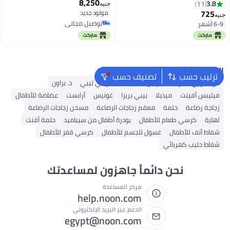
8,250
3.8
11
جنيه
725
مولود جديد
جنيه
توصيل مجاني
6-9 أشهر
توصيل مجاني
البحث الشائع
ترتيب حسب
تصنيف حسب
مومكوزي
نوك
فارلين
بيبيلاند
تومي تيبي
د. براون
فيليبس أفينت
ميديلا
بيبي بريزا
غونيس
أرابست
عضاضة للأطفال
زجاجة رضاعة
حلمة
معقم زجاجات الرضاعة
مسخن زجاجات الرضاعة
لهاية
كرسي طعام للأطفال
بودرة أطفال من سيباميد
حلمة أفنت
شفاط أنف للأطفال
غسول للجسم للأطفال
كرسي قفز للأطفال
شفاط حليب كهربائي
نحن دائماً جاهزون لمساعدتك
مركز المساعدة
help.noon.com
الدعم عبر البريد الإلكتروني
egypt@noon.com