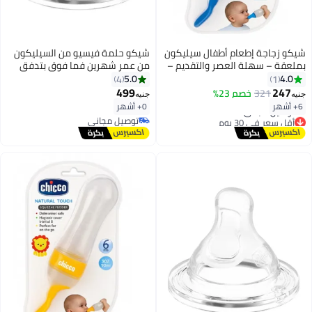
شيكو زجاجة إطعام أطفال سيليكون
شيكو حلمة فيسيو من السيليكون
بملعقة – سهلة العصر والتقديم –
من عمر شهرين فما فوق بتدفق
آمنة وخالية من BPA – سعة 90 مل
متوسط - قطعتان
5.0
4.0
4
1
– من سن 6 شهور
499
247
321
خصم 23%
جنيه
جنيه
6+ أشهر
0+ أشهر
أقل سعر في 30 يوم
توصيل مجاني
توصيل مجاني
توصيل مجاني
أقل سعر في 30 يوم