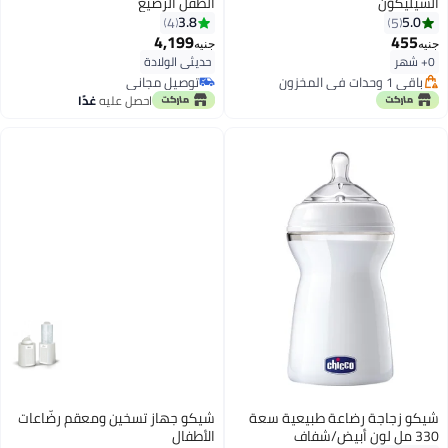
السيليكون
الطفل الرضيع
3.8
5.0
4
5
4,199
455
جنيه
جنيه
0+ شهر
حديثي الولادة
باقي 1 وحدات في المخزون
توصيل مجاني
باقي 1 وحدات في المخزون
توصيل مجاني
احصل عليه
غدًا
شيكو زجاجة رضاعة طبيعية سعة
شيكو جهاز تسخين ومعقم رضّاعات
330 مل لون أبيض/شفاف
الأطفال