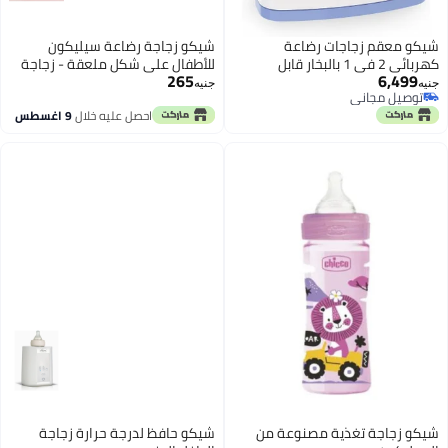
شيكو معقم زجاجات رضاعة
شيكو زجاجة رضاعة سيليكون
كهربائي 2 في 1 بالبخار قابل
للأطفال على شكل ملعقة - زجاجة
265
6,499
للتعديل يعقم حتى 6 ببرونات 330
ضغط لإطعام الأطفال بالهريس
جنيه
جنيه
توصيل مجاني
مل تعقيم سريع في 5 دقائق جهاز
والحبوب - خالية من مادة BPA - 90
توصيل مجاني
احصل عليه خلال
9 اغسطس
تعقيم لهايات ومضخة حليب للاطفال
مل - من عمر 6 أشهر فما فوق
حديثي الولادة
شيكو زجاجة تغذية مصنوعة من
شيكو حافظ لدرجة حرارة زجاجة