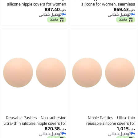
silicone nipple covers for women
silicone for women, 
887.40
869
with non-adhesive backing,
invisible under clothes, lig
جنيه
 مجاني
توصيل مجاني
versatile two pack set ensures
thin, natural look, 2 pie
 مجاني
توصيل مجاني
discreet coverage and all-day
comfort during summer activities.
Reusable Pasties - Non-adhesive
Nipple Pasties - Ul
ultra-thin silicone nipple covers for
reusable silicone co
820.38
1,
women in natural beige tone,
women featuring non-a
جنيه
 مجاني
توصيل مجاني
durable two pack set offering
design in beige shade, incl