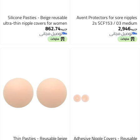
Silicone Pasties - Beige reusable
Avent Protectors for sore
ultra-thin nipple covers for women
2s SCF153 / 03
862.74
2,
with safe non-adhesive
جنيه
 مجاني
توصيل مجاني
technology, convenient two pack
 مجاني
توصيل مجاني
ensuring smooth appearance
under sheer fabrics always.
Thin Pasties - Reusable beige
Adhesive Nipple Covers - 