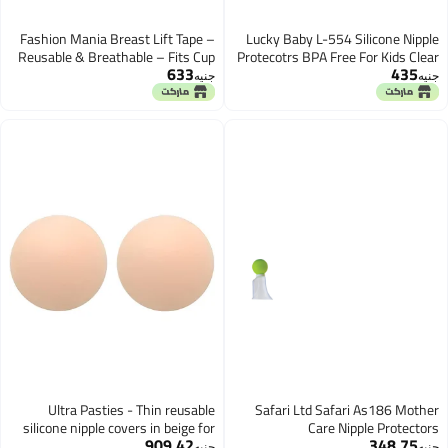
Fashion Mania Breast Lift Tape –
Lucky Baby L-554 Silicon
Reusable & Breathable – Fits Cup
Protecotrs BPA Free For Ki
633
Size A–E – Sports Tape with
جنيه
Silicone Nipple Covers – Beige
Ultra Pasties - Thin reusable
Safari Ltd Safari As18
silicone nipple covers in beige for
Care Nipple Pr
909.42
348
women, non-adhesive design
جنيه