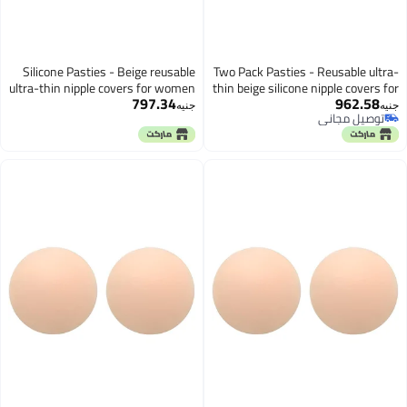
Silicone Pasties - Beige reusable
Two Pack Pasties - Reusabl
ultra-thin nipple covers for women
thin beige silicone nipple co
797.34
962
with safe non-adhesive
women, non-adhesive style
جنيه
 مجاني
technology, convenient two pack
hygienic and comforta
 مجاني
ensuring smooth appearance
under swimwear or 
under sheer fabrics always.
gowns effor