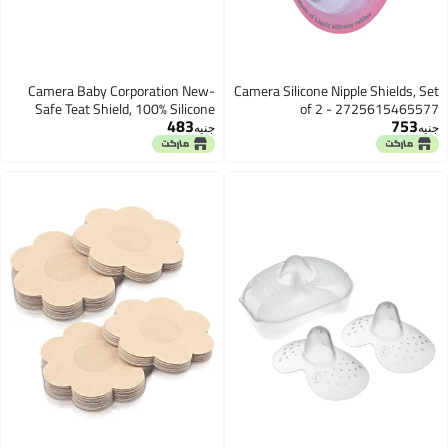
Camera Baby Corporation New-
Camera Silicone Nipple Shie
Safe Teat Shield, 100% Silicone
of 2 - 272561
483
Rubber, 1Psce, 10312
جنيه