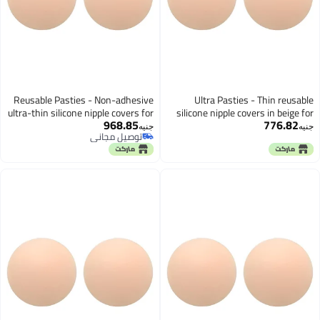
Reusable Pasties - Non-adhesive
Ultra Pasties - Thin 
ultra-thin silicone nipple covers for
silicone nipple covers in 
968.85
776
women in natural beige tone,
women, non-adhesive
جنيه
توصيل مجاني
durable two pack set offering
provides comfort, two pa
توصيل مجاني
invisible protection and confidence
for brides, dancers, and 
for all outfits.
fashion needs s