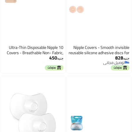
10 Ultra-Thin Disposable Nipple
Nipple Covers - Smooth i
Covers - Breathable Non- Fabric,
reusable silicone adhesive d
450
Anti-Bulge Design, Round and
women ensuring superior 
جنيه
 مجاني
Floral Shapes, Seamless Fashion
seamless look under
 مجاني
Accessory, (Round)
natural contour and reliable
stability in a pair of t