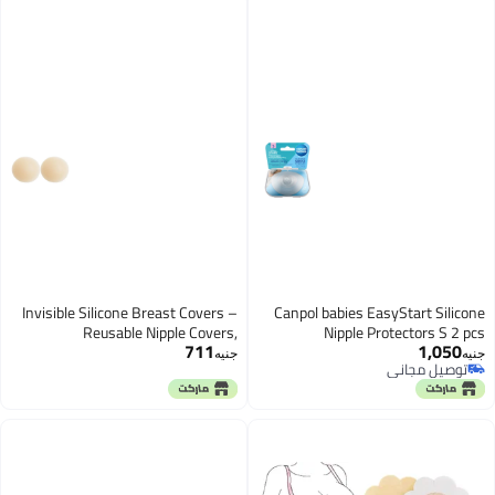
Invisible Silicone Breast Covers –
Canpol babies EasyStart 
Reusable Nipple Covers,
Nipple Protectors
711
1,
Lightweight, Waterproof & Skin-
جنيه
 مجاني
Friendly Design
 مجاني