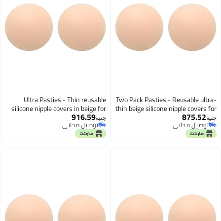
Ultra Pasties - Thin reusable
Two Pack Pasties - Reusabl
silicone nipple covers in beige for
thin beige silicone nipple co
916.59
875
women, non-adhesive design
women, non-adhesive style
جنيه
 مجاني
توصيل مجاني
provides comfort, two pack ideal
hygienic and comforta
 مجاني
توصيل مجاني
for brides, dancers, and everyday
under swimwear or 
fashion needs securely.
gowns effor