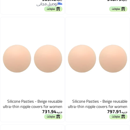
توصيل مجاني
provides comfort, two pack ideal
توصيل مجاني
for brides, dancers, and everyday
fashion needs securely.
Silicone Pasties - Beige reusable
Silicone Pasties - Beige 
ultra-thin nipple covers for women
ultra-thin nipple covers f
731.94
797
with safe non-adhesive
with safe non-a
جنيه
technology, convenient two pack
technology, convenient 
ensuring smooth appearance
ensuring smooth app
under sheer fabrics always.
under sheer fabrics