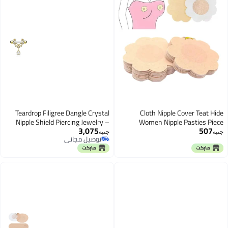
Teardrop Filigree Dangle Crystal
Cloth Nipple Cover T
Nipple Shield Piercing Jewelry –
Women Nipple Pastie
3,075
Gold
Breast Petals Invisible Bra
جنيه
توصيل مجاني
Chest Sticker Patch Cov
توصيل مجاني