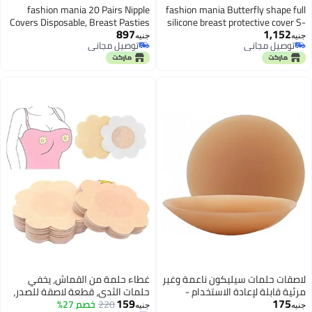
fashion mania 20 Pairs Nipple
fashion mania Butterfly sh
Covers Disposable, Breast Pasties
silicone breast protective 
897
1,
Comfortable & Sexy, Adhesive
code breast shield anti-bi
جنيه
 مجاني
توصيل مجاني
Satin Petals Pasties for Women
choke butterfly wing belt
 مجاني
توصيل مجاني
box ul
حلمات سيليكون ناعمة وغير
غطاء حلمة من القماش، يخفي
بلة لإعادة الاستخدام -
حلمات الثدي، قطعة لاصقة للصدر،
159
ئقة وراحة طوال اليوم
220
خصم 27%
بتلات الثدي، حمالة صدر غير مرئية،
جنيه