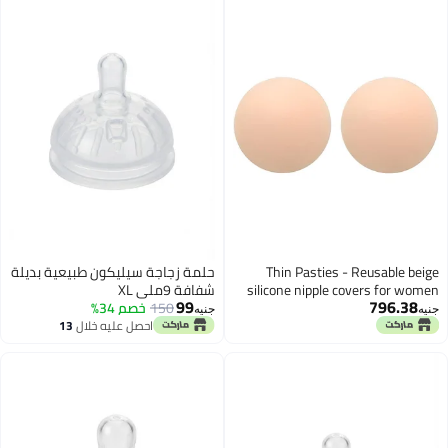
Thin Pasties - Reusab
حلمة زجاجة سيليكون طبيعية بديلة
silicone nipple covers f
شفافة 9ملي XL
99
796
with non-adhesive 
150
خصم 34%
جنيه
versatile two pack set
احصل عليه خلال
13
اغسطس
discreet coverage and
comfort during summer act