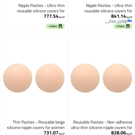
Nipple Pasties - Ultra-thin
Nipple Pasties - Ul
reusable silicone covers for
reusable silicone co
777.54
841
women featuring non-adhesive
women featuring non-a
جنيه
 مجاني
design in beige shade, includes two
design in beige shade, incl
 مجاني
pieces for modesty and comfort
pieces for modesty and
under any clothing type.
under any clothi
Thin Pasties - Reusable beige
Reusable Pasties - Non-a
silicone nipple covers for women
ultra-thin silicone nipple co
731.07
828
with non-adhesive backing,
women in natural bei
جنيه