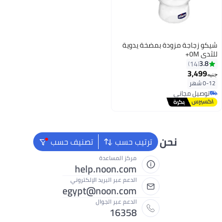
 بمضخة يدوية
 دائماً جاهزون لمساعدتك
ترتيب حسب
تصنيف حسب
مركز المساعدة
help.noon.com
الدعم عبر البريد الإلكتروني
egypt@noon.com
الدعم عبر الجوال
16358