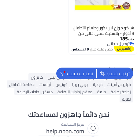
شيكو موزع لبن بذور وطعام الأطفال
3 أدوار - بلاستيك صحي خالي من
185
مادة BPA - ألوان متعددة
جنيه
توصيل مجاني
توصيل مجاني
احصل عليه خلال
9 اغسطس
البحث الشائع
ترتيب حسب
تصنيف حسب
مومكوزي
نوك
فارلين
بيبيلاند
تومي تيبي
د. براون
فيليبس أفينت
ميديلا
بيبي بريزا
غونيس
أرابست
عضاضة للأطفال
زجاجة رضاعة
حلمة
معقم زجاجات الرضاعة
مسخن زجاجات الرضاعة
لهاية
نحن دائماً جاهزون لمساعدتك
مركز المساعدة
help.noon.com