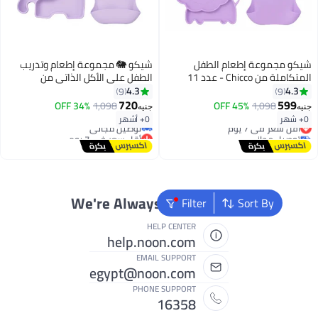
مجموعة إطعام الطفل
شيكو 🐘 مجموعة إطعام وتدريب
المتكاملة من Chicco - عدد 11
الطفل على الأكل الذاتي من
- بتصميم الأسد من
السيليكون الفاخر - طبق الفيل
4.3
4
9
9
يكون لتدريب الأطفال على
المقسَّم ووعاء شفط مضاد
720
59
34% OFF
1,098
45% OFF
1,098
جنيه
للانسكاب
ء
أقل سعر في 7 يوم
0+ أشهر
 سعر في 7 يوم
توصيل مجاني
صيل مجاني
أقل سعر في 7 يوم
ء
We're Always Here To Help
Filter
Sort By
HELP CENTER
help.noon.com
EMAIL SUPPORT
egypt@noon.com
PHONE SUPPORT
16358