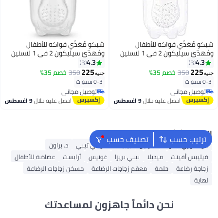
شيكو مُغذّي فواكه للأطفال
شيكو مُغذّي فواكه للأطفال
ومُهدّئ سيليكون 2 في 1 لتسنين
ومُهدّئ سيليكون 2 في 1 لتسنين
الفواكه والخضراوات الطازجة وتدريب
الفواكه والخضراوات الطازجة وتدريب
4.3
4.3
3
3
الطفل على تناول الطعام بنفسه، مع
الطفل على تناول الطعام بنفسه، مع
225
225
350
خصم 35%
350
خصم 35%
جنيه
جنيه
جراب سيليكون ناعم ومقبض سهل
جراب سيليكون ناعم ومقبض سهل
0-3 سنوات
0-3 سنوات
الإمساك للأطفال الرضع والأطفال
الإمساك للأطفال الرضع والأطفال
توصيل مجاني
توصيل مجاني
الصغار وفطام الطفل الذاتي.
الصغار وفطام الطفل الذاتي.
توصيل مجاني
توصيل مجاني
احصل عليه خلال
9 اغسطس
احصل عليه خلال
9 اغسطس
البحث الشائع
ترتيب حسب
تصنيف حسب
مومكوزي
نوك
فارلين
بيبيلاند
تومي تيبي
د. براون
فيليبس أفينت
ميديلا
بيبي بريزا
غونيس
أرابست
عضاضة للأطفال
زجاجة رضاعة
حلمة
معقم زجاجات الرضاعة
مسخن زجاجات الرضاعة
لهاية
نحن دائماً جاهزون لمساعدتك