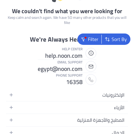
We couldn't find what you were looking for
Keep calm and search again. We have SO many other products that you will
like!
We're Always Here To Help
Filter
Sort By
HELP CENTER
help.noon.com
EMAIL SUPPORT
egypt@noon.com
PHONE SUPPORT
16358
الإلكترونيات
الهواتف المتحركة
الأزياء
أجهزة التابلت
أزياء نسائية
المطبخ والأجهزة المنزلية
أجهزة الكمبيوتر المحمولة
أزياء رجالية
المطبخ وأدوات الطعام
الأجهزة المنزلية
الجمال