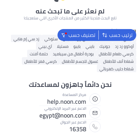
لم نعثر على ما تبحث عنه
تابع البحث فلدينا الكثير من المنتجات الأخرى التي ستعجبك!
البحث الشائع
ترتيب حسب
تصنيف حسب
مابابي
لحظة ممتعة
كادي ون
كيدل
ستوكي
زد سي إم هابي
أوكوو زد زد
جونيك
بايبي
بايبو
مستيلا
آي بيبي
كرسي طعام للأطفال
بودرة أطفال من سيباميد
حلمة أفنت
شفاط أنف للأطفال
غسول للجسم للأطفال
كرسي قفز للأطفال
شفاط حليب كهربائي
نحن دائماً جاهزون لمساعدتك
مركز المساعدة
help.noon.com
الدعم عبر البريد الإلكتروني
egypt@noon.com
الدعم عبر الجوال
16358