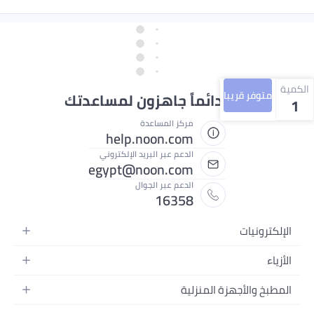
الكمية
متوفر قريبا
نحن دائماً جاهزون لمساعدتك
1
مركز المساعدة
help.noon.com
الدعم عبر البريد الإلكتروني
egypt@noon.com
الدعم عبر الجوال
16358
الإلكترونيات
الهواتف المتحركة
الأزياء
أجهزة التابلت
أزياء نسائية
المطبخ والأجهزة المنزلية
أجهزة الكمبيوتر المحمولة
أزياء رجالية