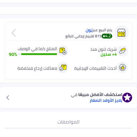
 إيجابي للبائع
المنتج كما في الوصف
90
%
إيجابية
معدّلات إرجاع منخفضة
يعًا
في
المواصفات