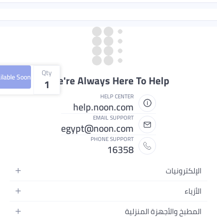
Qty
Available Soon
We're Always Here 
1
HELP CENTER
help.noon.com
EMAIL SUPPORT
egypt@noon.com
PHONE SUPPORT
16358
زلية
ولة