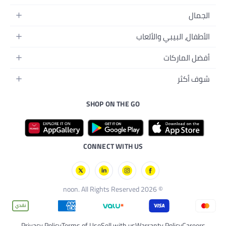
ل الفيديو
اب
راتها
طعام
SHOP ON THE GO
بشرة
CONNECT WITH US
Privacy Policy
Terms of Use
Sell with us
Wa