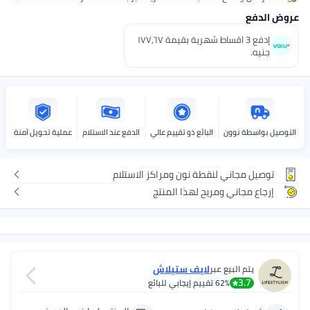
عروض الدفع
إدفع 3 اقساط شهرية بقيمة ١٧٧٫٦٧
جنيه.
التوصيل بواسطة نوون
البائع ذو تقييم عالي
الدفع عند الاستلام
عملية تحويل آمنة
توصيل مجاني لنقطة نون ومراكز الاستلام
إرجاع مجاني ومريح لهذا المنتج
لايف ستيلاش
يتم البيع عبر
3.7
62%
تقييم إيجابي للبائع