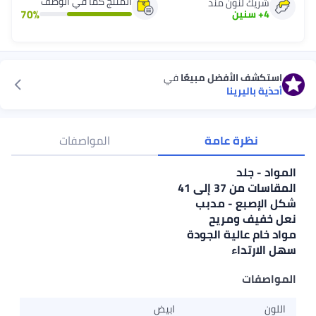
المنتج كما في الوصف
شريك لنون منذ
70
%
4
+
سنين
استكشف الأفضل مبيعًا
في
أحذية باليرينا
نظرة عامة
المواصفات
المواد - جلد
المقاسات من 37 إلى 41
شكل الإصبع - مدبب
نعل خفيف ومريح
مواد خام عالية الجودة
سهل الارتداء
المواصفات
اللون
ابيض