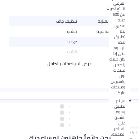
الفرعي
المواصفات
للبائع أكبر
من 600
جنيه
تعليمات العناية
تنظيف جاف
مصري.
يتم
المواد الأساسية
خشب
تطبيق
اللون
beige
هذه
الرسوم
الخارجي
خشب
حتى إذا
كان طلبك
عرض المواصفات بالكامل
يتضمن
منتجات
نون
إكسبرس
ومنتجات
ماركت.
سيتم
تطبيق
رسوم
الشحن
على
العناصر
الكمية
الضخمة.
نحن دائماً جاهزون لمساعدتك