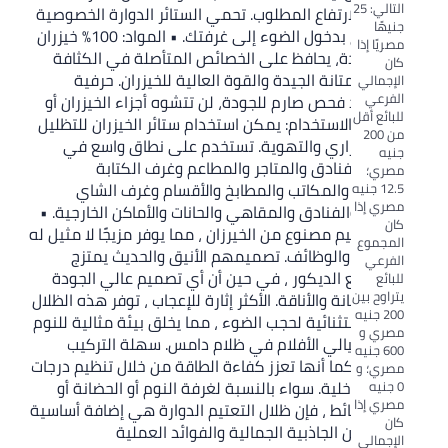
التالي: 25
الخيزران بالارتفاع المطلوب. تحمي الستائر الدوارة الخصوصية
جنيهًا
مع السماح بدخول الضوء إلى غرفتك. • المواد: 100% خيزران
مصريًا إذا
عالي الجودة، يحافظ على الخصائص المتأصلة في الكثافة
كان
العالية والمتانة الجيدة والقوة العالية للخيزران. حرفية
الإجمالي
الفرعي
فريدة، بعد فحص صارم للجودة، لن تتشوه أجزاء الخيزران أو
للبائع أقل
تتشقق. • الاستخدام: يمكن استخدام ستائر الخيزران للتظليل
من 200
والعزل الحراري والتهوية. تستخدم على نطاق واسع في
جنيه
المنازل والفنادق والمتاجر والمطاعم وغرف الكتابة
مصري؛
والمكتبات والمكاتب والمطابخ والأقسام وغرف الشاي
12.5 جنيه
مصري إذا
والنوادي والفنادق والمقاهي والحانات والأماكن الخارجية. •
كان
ستائر التعتيم مصنوع من الخيرزان ، مما يوفر مزيجًا لا مثيل له
المجموع
من الأناقة والوظائف. تصميمهم الأنيق والحديث يمتزج
الفرعي
بسلاسة مع الديكور ، في حين أن أي تصميم عالي الجودة
للبائع
يتراوح بين
يضمن المتانة والأناقة. الأكثر إثارة للإعجاب ، توفر هذه الظلال
200 جنيه
إمكانات استثنائية لحجب الضوء ، مما يخلق بيئة مثالية للنوم
مصري و
المريح أو ليالي الأفلام في ظلام دامس. سهلة التركيب
600 جنيه
والصيانة ، كما أنها تعزز كفاءة الطاقة من خلال تنظيم درجات
مصري؛ و
الحرارة الداخلية. سواء بالنسبة لغرفة النوم أو الحضانة أو
0 جنيه
مصري إذا
غرفة الوسائط ، فإن ظلال التعتيم الدوارة هي إضافة أساسية
كان
توفر كل من الجاذبية الجمالية والفوائد العملية
الإجمالي