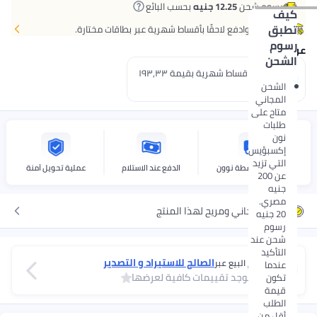
رسوم شحن
12.25 جنيه
بحسب البائع
كيف
تطبق
اشتر الآن وادفع لاحقًا بأقساط شهرية عبر بطاقات مختارة.
رسوم
عروض الدفع
الشحن
إدفع 3 اقساط شهرية بقيمة ١٩٣٫٣٣
جنيه.
الشحن
المجاني
متاح على
طلبات
نون
إكسبؤيس
التي تزيد
التوصيل بواسطة نوون
الدفع عند الاستلام
عملية تحويل آمنة
عن 200
جنيه
مصري.
إرجاع مجاني ومريح لهذا المنتج
20 جنيه
رسوم
شحن عند
التأكيد
الصالح للاستيراد و التصدير
يتم البيع عبر
عندما
لا توجد تقييمات كافية لعرضها
تكون
قيمة
الطلب
أقل من