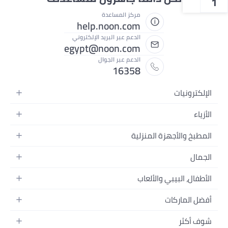
1
مركز المساعدة
help.noon.com
الدعم عبر البريد الإلكتروني
egypt@noon.com
الدعم عبر الجوال
16358
الإلكترونيات
الهواتف المتحركة
الأزياء
أجهزة التابلت
أزياء نسائية
المطبخ والأجهزة المنزلية
أجهزة الكمبيوتر المحمولة
أزياء رجالية
المطبخ وأدوات الطعام
الأجهزة المنزلية
الجمال
أزياء البنات
مستلزمات السرير
الكاميرات والصور وتسجيل الفيديو
العطور النسائية
أزياء الأولاد
الأطفال، البيبي والألعاب
مستلزمات الحمام
التلفزيونات
عطور الرجال
ساعات يد للرجال
عربات الأطفال وإكسسواراتها
ديكورات المنازل
سماعات الرأس
أفضل الماركات
المكياج
ساعات يد للنساء
مقاعد السيارات
الأجهزة المنزلية
ألعاب الفيديو
أبل
العناية بالشعر
النظارات
شوف أكثر
ملابس الأطفال
الأدوات وتحسين المنزل