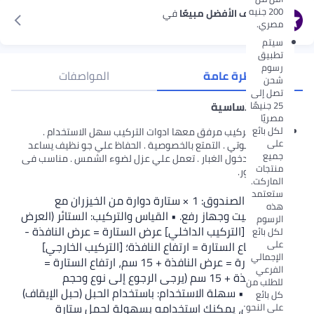
200 جنيه
استكشف الأفضل مبيعًا
في
مصري.
الستائر
سيتم
تطبيق
رسوم
نظرة عامة
المواصفات
شحن
تصل إلى
25 جنيهًا
الميزات الأساسية
مصريًا
لكل بائع
سهلة التركيب مرفق معها ادوات التركيب سهل الاستخدام .
على
العزل الصوتي . التمتع بالخصوصية . الحفاظ علي جو نظيف يساعد
جميع
في عدم دخول الغبار . تعمل علي عزل لضوء الشمس . مناسب فى
منتجات
كل الديكور.
الماركت.
ستعتمد
• محتويات الصندوق: 1 × ستارة دوارة من الخيزران مع
هذه
خطافي تثبيت وجهاز رفع. • القياس والتركيب: الستائر (العرض
الرسوم
× الارتفاع)، [التركيب الداخلي] عرض الستارة = عرض النافذة -
لكل بائع
على
1 سم، ارتفاع الستارة = ارتفاع النافذة؛ [التركيب الخارجي]
الإجمالي
عرض الستارة = عرض النافذة + 15 سم، ارتفاع الستارة =
الفرعي
ارتفاع النافذة + 15 سم (يرجى الرجوع إلى نوع وحجم
للطلب من
المكونات). • سهلة الاستخدام: باستخدام الحبل (حبل الإيقاف)
كل بائع
على اليمين، يمكنك استخدامه بسهولة لحمل ستارة
على النحو