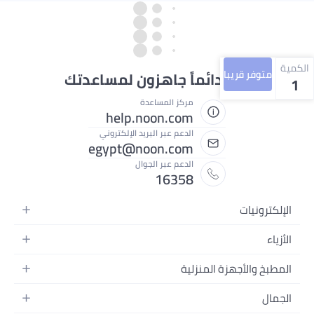
الكمية
متوفر قريبا
نحن دائماً جاهزون لمساعدتك
1
مركز المساعدة
help.noon.com
الدعم عبر البريد الإلكتروني
egypt@noon.com
الدعم عبر الجوال
16358
الإلكترونيات
الهواتف المتحركة
الأزياء
أجهزة التابلت
أزياء نسائية
المطبخ والأجهزة المنزلية
أجهزة الكمبيوتر المحمولة
أزياء رجالية
المطبخ وأدوات الطعام
الأجهزة المنزلية
الجمال
أزياء البنات
مستلزمات السرير