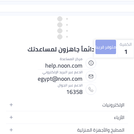
الكمية
متوفر قريبا
نحن دائماً جاهزون لمساعدتك
1
مركز المساعدة
help.noon.com
الدعم عبر البريد الإلكتروني
egypt@noon.com
الدعم عبر الجوال
16358
الإلكترونيات
الهواتف المتحركة
الأزياء
أجهزة التابلت
أزياء نسائية
المطبخ والأجهزة المنزلية
أجهزة الكمبيوتر المحمولة