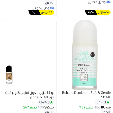
توصيل مجاني
50 مل
توصيل مجاني
توصيل مجاني
توصيل مجاني
Bobana Deodorant Soft & Gentle
بوبانا مزيل العرق تفتيح اكثر برائحة
50 ML
جوز الهند 50 مل
4.3
4.3
34
34
92
86
180
خصم 52%
175
خصم 47%
جنيه
جنيه
50 مل
50 مل