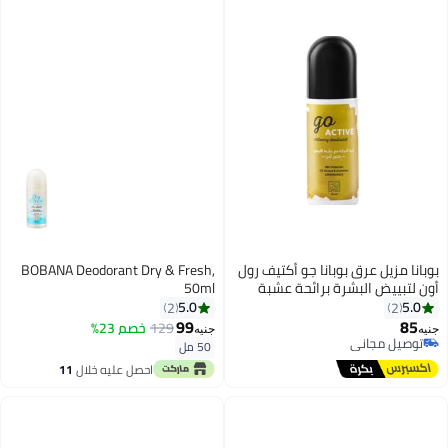
بوبانا مزيل عرق بوبانا جو أكتيف رول
BOBANA Deodorant Dry & Fresh,
أون لتبييض البشرة برائحة عشبة
50ml
الليمون
5.0
5.0
2
2
99
85
129
خصم 23%
جنيه
جنيه
توصيل مجاني
50 مل
توصيل مجاني
احصل عليه خلال
11
اغسطس