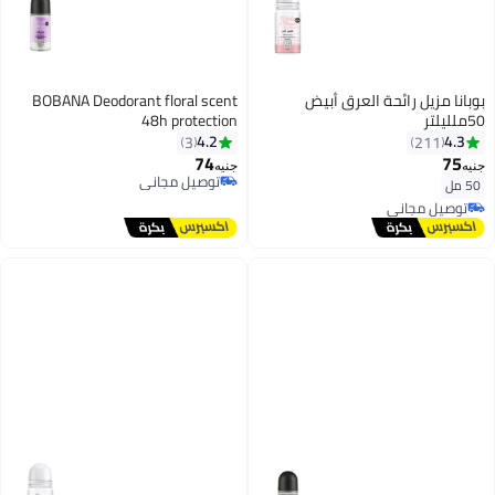
بوبانا مزيل رائحة العرق أبيض
BOBANA Deodorant floral scent
50ملليلتر
48h protection
4.2
4.3
3
211
74
75
جنيه
جنيه
توصيل مجاني
50 مل
توصيل مجاني
توصيل مجاني
باقي 3 وحدات في المخزون
توصيل مجاني