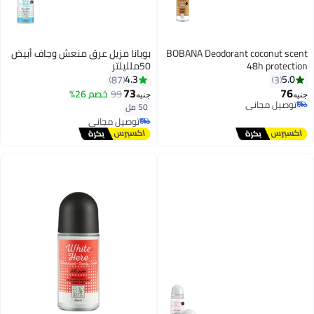
BOBANA Deodorant coconut scent
بوبانا مزيل عرق منعش وجاف أبيض
48h protection
50ملليلتر
4.3
5.0
87
3
73
76
99
خصم 26%
جنيه
جنيه
توصيل مجاني
50 مل
توصيل مجاني
توصيل مجاني
توصيل مجاني