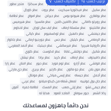
ترتيب حسب
تصنيف حسب
رذاذ للجسم
عطر العود العربي
عطر نسيم
عطر سبكترّا
متجر عطور
عطر سابيل
عطر فيكتوريا سيكريت
عطر بروت
عطر كورال
عطر بولغاري
عطر هيوغو بوس
عطر جيرلان
عطر امواج
عطر لطافة
عطر روبرتو كافالي
عطر كالفين كلاين
عطر مانسيرا
عطر هيرميس
عطر فالنتينو
عطر سلسلة ارماف
عطر ايف سان لوران
عطر لانكوم
عطر جيفنشي
عطر دانهيل
عطر لوكسفيوم
عطر كيالي
عطر الرصاصي
عطر كيليان
عطر جس
عطر جورجيو ارماني
عطر جاكوار
عطر كارولينا هيريرا
عطر فيرساتشي
عطر ديبتيك
عطر أحمد المغربي
عطر شانيل
عطر دولتشي غابانا
عطر لاكوست
عطر كلوي
عطر دافيدوف
عطر ارماف
عطر كريد
عطر برادا
عطر نيشان
عطر قوتشي
عطر أزارو
عطر توم فورد
عطر ديور
عطر افنان
عطر زارا
عطر مون بلان
عطر جو مالون
عطر كارتير
عطر بربري
عطر دي مارلي
عطر أجمل
عطر جيساه
عطر إيسي مياكي
عطر مونتال
عطر جان بول غوتييه
لمعان شفاه من كيكو ميلانو
عطر عربي
عطر جيمي تشو
عطر إيلي صعب
عطر المسك
لطافة خمره
أفون
رذاذ الشعر
ديور سوفاج
الماجد للعود
هدايا له
نحن دائماً جاهزون لمساعدتك