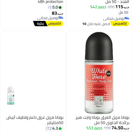
الهند - 50 مل
48h protection
115
200
خصم 42%
5.0
1
جنيه
83
50 مل
جنيه
توصيل مجاني
توصيل مجاني
توصيل مجاني
توصيل مجاني
احصل عليه خلال
10
اغسطس
بوبانا مزيل العرق بوبانا وايت هير
بوبانا مزيل عرق ناعم ولطيف أبيض
برائحة الحلوى 50 مل
50ملليلتر
74.50
159
خصم 53%
4.3
72
جنيه