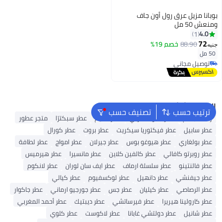
بوبانا مزيل عرق رول أون جاف
ومنعش 50 مل
4.0
1
72
88.90
خصم 19%
جنيه
50 مل
توصيل مجاني
توصيل مجاني
البحث الشائع
ترتيب حسب
تصنيف حسب
رذاذ للجسم
عطر العود العربي
عطر نسيم
عطر سبكترّا
متجر عطور
عطر سابيل
عطر فيكتوريا سيكريت
عطر بروت
عطر كورال
عطر بولغاري
عطر هيوغو بوس
عطر جيرلان
عطر امواج
عطر لطافة
عطر روبرتو كافالي
عطر كالفين كلاين
عطر مانسيرا
عطر هيرميس
عطر فالنتينو
عطر سلسلة ارماف
عطر ايف سان لوران
عطر لانكوم
عطر جيفنشي
عطر دانهيل
عطر لوكسفيوم
عطر كيالي
عطر الرصاصي
عطر كيليان
عطر جس
عطر جورجيو ارماني
عطر جاكوار
عطر كارولينا هيريرا
عطر فيرساتشي
عطر ديبتيك
عطر أحمد المغربي
عطر شانيل
عطر دولتشي غابانا
عطر لاكوست
عطر كلوي